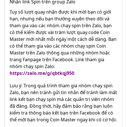
Nhận link Spin trên group Zalo
Tuy số lượt quay nhận được khi mời bạn có giới
hạn, nhưng nếu bạn thường xuyên theo dõi và
tham gia vào các nhóm chạy spin trên Zalo, bạn
có thể kiếm được vài trăm lượt quay code Coin
Master mới nhất mỗi ngày một cách dễ dàng. Bạn
có thể tham gia vào các nhóm chạy spin Coin
Master trên Zalo thông qua những nhóm hoặc
trang Fanpage trên Facebook. Link tham gia
nhóm chạy spin Zalo:
https://zalo.me/g/qbtkqj950
Lưu ý: Trong quá trình tham gia nhóm chạy spin
Zalo, bạn nên tránh gửi tin nhắn để tránh làm mất
link kết bạn chạy spin mà các quản trị viên nhóm
đã đăng. Đồng thời, hãy đảm bảo rằng bạn luôn
kiểm tra thông báo kết bạn trên Facebook để có
thể mời bạn trong Coin Master ngay khi có cơ hội.