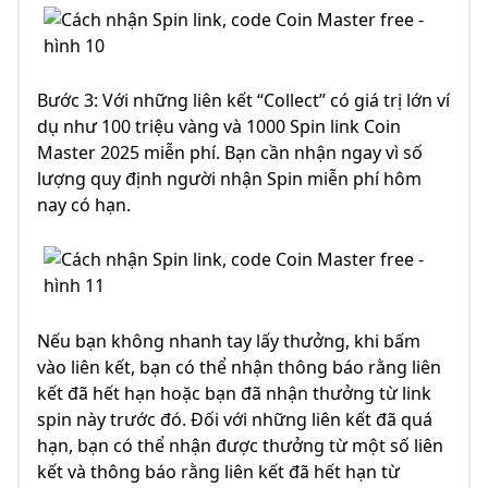
Bước 3: Với những liên kết “Collect” có giá trị lớn ví
dụ như 100 triệu vàng và 1000 Spin link Coin
Master 2025 miễn phí. Bạn cần nhận ngay vì số
lượng quy định người nhận Spin miễn phí hôm
nay có hạn.
Nếu bạn không nhanh tay lấy thưởng, khi bấm
vào liên kết, bạn có thể nhận thông báo rằng liên
kết đã hết hạn hoặc bạn đã nhận thưởng từ link
spin này trước đó. Đối với những liên kết đã quá
hạn, bạn có thể nhận được thưởng từ một số liên
kết và thông báo rằng liên kết đã hết hạn từ