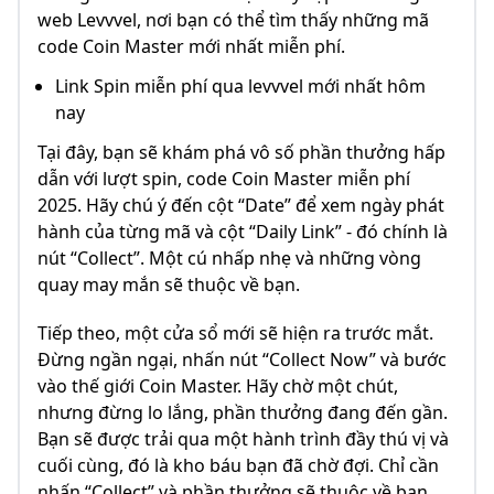
web Levvvel, nơi bạn có thể tìm thấy những mã
code Coin Master mới nhất miễn phí.
Link Spin miễn phí qua levvvel mới nhất hôm
nay
Tại đây, bạn sẽ khám phá vô số phần thưởng hấp
dẫn với lượt spin, code Coin Master miễn phí
2025. Hãy chú ý đến cột “Date” để xem ngày phát
hành của từng mã và cột “Daily Link” - đó chính là
nút “Collect”. Một cú nhấp nhẹ và những vòng
quay may mắn sẽ thuộc về bạn.
Tiếp theo, một cửa sổ mới sẽ hiện ra trước mắt.
Đừng ngần ngại, nhấn nút “Collect Now” và bước
vào thế giới Coin Master. Hãy chờ một chút,
nhưng đừng lo lắng, phần thưởng đang đến gần.
Bạn sẽ được trải qua một hành trình đầy thú vị và
cuối cùng, đó là kho báu bạn đã chờ đợi. Chỉ cần
nhấn “Collect” và phần thưởng sẽ thuộc về bạn,