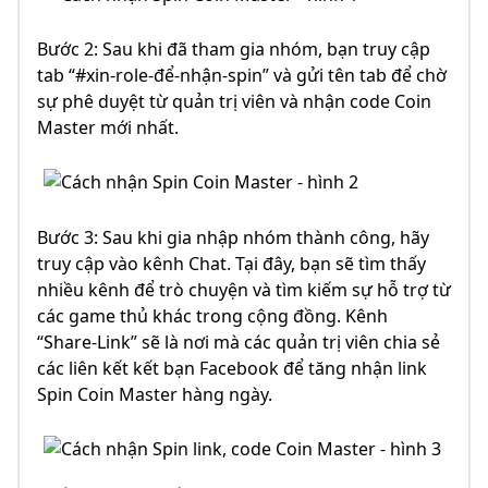
Bước 2: Sau khi đã tham gia nhóm, bạn truy cập
tab “#xin-role-để-nhận-spin” và gửi tên tab để chờ
sự phê duyệt từ quản trị viên và nhận code Coin
Master mới nhất.
Bước 3: Sau khi gia nhập nhóm thành công, hãy
truy cập vào kênh Chat. Tại đây, bạn sẽ tìm thấy
nhiều kênh để trò chuyện và tìm kiếm sự hỗ trợ từ
các game thủ khác trong cộng đồng. Kênh
“Share-Link” sẽ là nơi mà các quản trị viên chia sẻ
các liên kết kết bạn Facebook để tăng nhận link
Spin Coin Master hàng ngày.