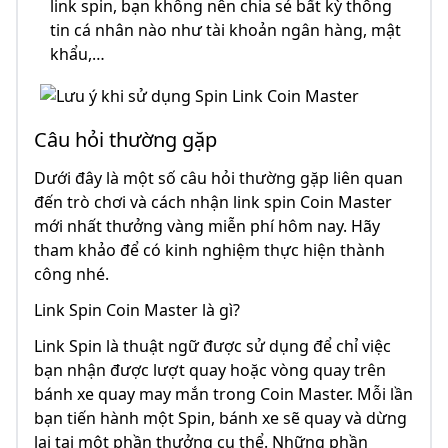
link spin, bạn không nên chia sẻ bất kỳ thông
tin cá nhân nào như tài khoản ngân hàng, mật
khẩu,…
Câu hỏi thường gặp
Dưới đây là một số câu hỏi thường gặp liên quan
đến trò chơi và cách nhận link spin Coin Master
mới nhất thưởng vàng miễn phí hôm nay. Hãy
tham khảo để có kinh nghiệm thực hiện thành
công nhé.
Link Spin Coin Master là gì?
Link Spin là thuật ngữ được sử dụng để chỉ việc
bạn nhận được lượt quay hoặc vòng quay trên
bánh xe quay may mắn trong Coin Master. Mỗi lần
bạn tiến hành một Spin, bánh xe sẽ quay và dừng
lại tại một phần thưởng cụ thể. Những phần