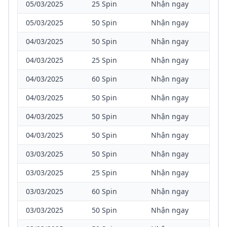
05/03/2025
25 Spin
Nhận ngay
05/03/2025
50 Spin
Nhận ngay
04/03/2025
50 Spin
Nhận ngay
04/03/2025
25 Spin
Nhận ngay
04/03/2025
60 Spin
Nhận ngay
04/03/2025
50 Spin
Nhận ngay
04/03/2025
50 Spin
Nhận ngay
04/03/2025
50 Spin
Nhận ngay
03/03/2025
50 Spin
Nhận ngay
03/03/2025
25 Spin
Nhận ngay
03/03/2025
60 Spin
Nhận ngay
03/03/2025
50 Spin
Nhận ngay