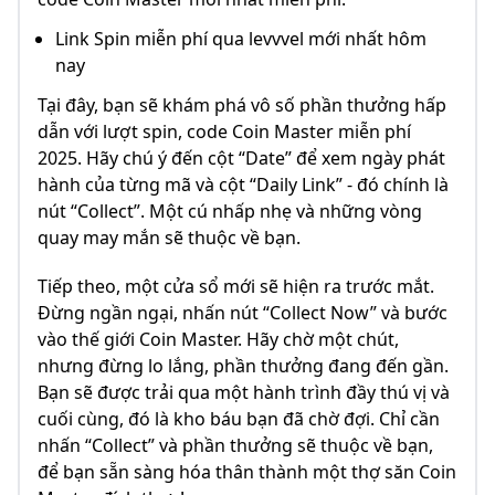
Link Spin miễn phí qua levvvel mới nhất hôm
nay
Tại đây, bạn sẽ khám phá vô số phần thưởng hấp
dẫn với lượt spin, code Coin Master miễn phí
2025. Hãy chú ý đến cột “Date” để xem ngày phát
hành của từng mã và cột “Daily Link” - đó chính là
nút “Collect”. Một cú nhấp nhẹ và những vòng
quay may mắn sẽ thuộc về bạn.
Tiếp theo, một cửa sổ mới sẽ hiện ra trước mắt.
Đừng ngần ngại, nhấn nút “Collect Now” và bước
vào thế giới Coin Master. Hãy chờ một chút,
nhưng đừng lo lắng, phần thưởng đang đến gần.
Bạn sẽ được trải qua một hành trình đầy thú vị và
cuối cùng, đó là kho báu bạn đã chờ đợi. Chỉ cần
nhấn “Collect” và phần thưởng sẽ thuộc về bạn,
để bạn sẵn sàng hóa thân thành một thợ săn Coin