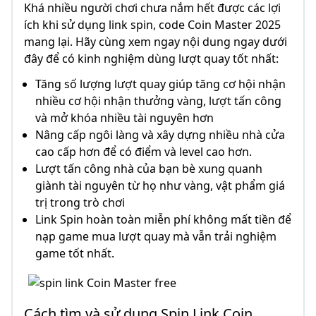
Khá nhiều người chơi chưa nắm hết được các lợi
ích khi sử dụng link spin, code Coin Master 2025
mang lại. Hãy cùng xem ngay nội dung ngay dưới
đây để có kinh nghiệm dùng lượt quay tốt nhất:
Tăng số lượng lượt quay giúp tăng cơ hội nhận
nhiều cơ hội nhận thưởng vàng, lượt tấn công
và mở khóa nhiều tài nguyên hơn
Nâng cấp ngôi làng và xây dựng nhiều nhà cửa
cao cấp hơn để có điểm và level cao hơn.
Lượt tấn công nhà của bạn bè xung quanh
giành tài nguyên từ họ như vàng, vật phẩm giá
trị trong trò chơi
Link Spin hoàn toàn miễn phí không mất tiền để
nạp game mua lượt quay mà vẫn trải nghiệm
game tốt nhất.
Cách tìm và sử dụng Spin Link Coin