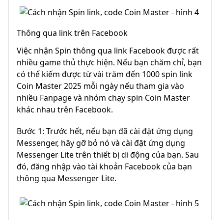
Thông qua link trên Facebook
Việc nhận Spin thông qua link Facebook được rất
nhiều game thủ thực hiện. Nếu bạn chăm chỉ, bạn
có thể kiếm được từ vài trăm đến 1000 spin link
Coin Master 2025 mỗi ngày nếu tham gia vào
nhiều Fanpage và nhóm chạy spin Coin Master
khác nhau trên Facebook.
Bước 1: Trước hết, nếu bạn đã cài đặt ứng dụng
Messenger, hãy gỡ bỏ nó và cài đặt ứng dụng
Messenger Lite trên thiết bị di động của bạn. Sau
đó, đăng nhập vào tài khoản Facebook của bạn
thông qua Messenger Lite.