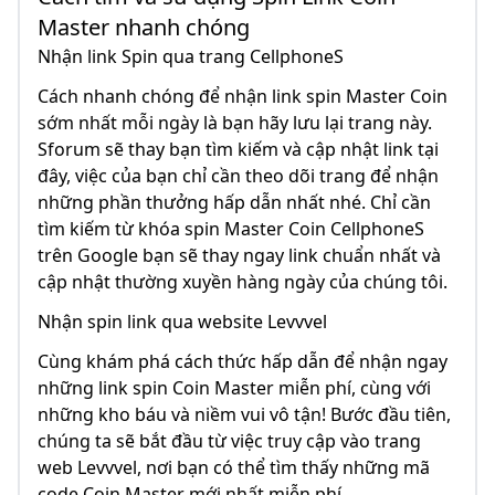
Master nhanh chóng
Nhận link Spin qua trang CellphoneS
Cách nhanh chóng để nhận link spin Master Coin
sớm nhất mỗi ngày là bạn hãy lưu lại trang này.
Sforum sẽ thay bạn tìm kiếm và cập nhật link tại
đây, việc của bạn chỉ cần theo dõi trang để nhận
những phần thưởng hấp dẫn nhất nhé. Chỉ cần
tìm kiếm từ khóa spin Master Coin CellphoneS
trên Google bạn sẽ thay ngay link chuẩn nhất và
cập nhật thường xuyền hàng ngày của chúng tôi.
Nhận spin link qua website Levvvel
Cùng khám phá cách thức hấp dẫn để nhận ngay
những link spin Coin Master miễn phí, cùng với
những kho báu và niềm vui vô tận! Bước đầu tiên,
chúng ta sẽ bắt đầu từ việc truy cập vào trang
web Levvvel, nơi bạn có thể tìm thấy những mã
code Coin Master mới nhất miễn phí.