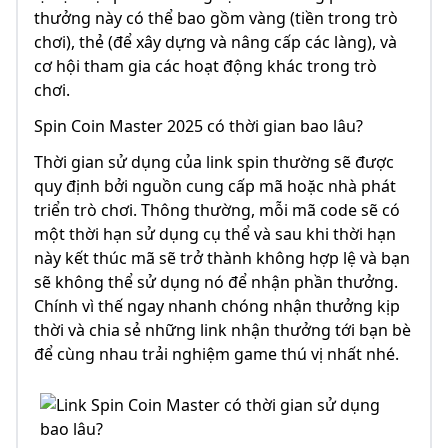
thưởng này có thể bao gồm vàng (tiền trong trò
chơi), thẻ (để xây dựng và nâng cấp các làng), và
cơ hội tham gia các hoạt động khác trong trò
chơi.
Spin Coin Master 2025 có thời gian bao lâu?
Thời gian sử dụng của link spin thường sẽ được
quy định bởi nguồn cung cấp mã hoặc nhà phát
triển trò chơi. Thông thường, mỗi mã code sẽ có
một thời hạn sử dụng cụ thể và sau khi thời hạn
này kết thúc mã sẽ trở thành không hợp lệ và bạn
sẽ không thể sử dụng nó để nhận phần thưởng.
Chính vì thế ngay nhanh chóng nhận thưởng kịp
thời và chia sẻ những link nhận thưởng tới bạn bè
để cùng nhau trải nghiệm game thú vị nhất nhé.