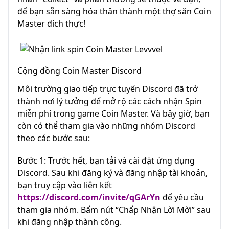
để bạn sẵn sàng hóa thân thành một thợ săn Coin
Master đích thực!
Cộng đồng Coin Master Discord
Môi trường giao tiếp trực tuyến Discord đã trở
thành nơi lý tưởng để mở rộ các cách nhận Spin
miễn phí trong game Coin Master. Và bây giờ, bạn
còn có thể tham gia vào những nhóm Discord
theo các bước sau:
Bước 1: Trước hết, bạn tải và cài đặt ứng dụng
Discord. Sau khi đăng ký và đăng nhập tài khoản,
bạn truy cập vào liên kết
https://discord.com/invite/qGArYn
để yêu cầu
tham gia nhóm. Bấm nút “Chấp Nhận Lời Mời” sau
khi đăng nhập thành công.