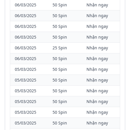
06/03/2025
50 Spin
Nhận ngay
06/03/2025
50 Spin
Nhận ngay
06/03/2025
50 Spin
Nhận ngay
06/03/2025
50 Spin
Nhận ngay
06/03/2025
25 Spin
Nhận ngay
06/03/2025
50 Spin
Nhận ngay
05/03/2025
50 Spin
Nhận ngay
05/03/2025
50 Spin
Nhận ngay
05/03/2025
50 Spin
Nhận ngay
05/03/2025
50 Spin
Nhận ngay
05/03/2025
50 Spin
Nhận ngay
05/03/2025
50 Spin
Nhận ngay