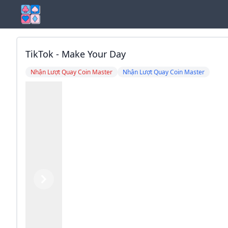
TikTok - Make Your Day
Nhận Lượt Quay Coin Master
Nhận Lượt Quay Coin Master
Previous
Next