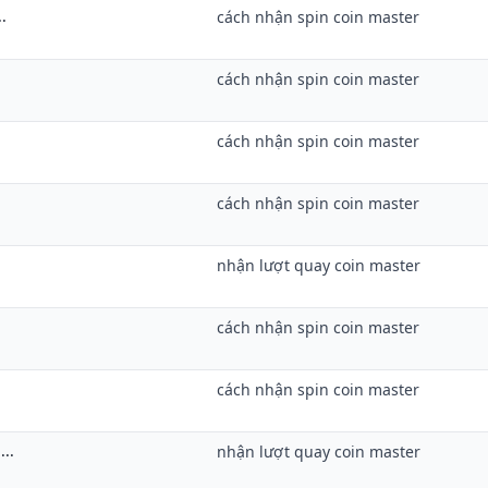
.
cách nhận spin coin master
cách nhận spin coin master
cách nhận spin coin master
cách nhận spin coin master
nhận lượt quay coin master
cách nhận spin coin master
cách nhận spin coin master
..
nhận lượt quay coin master