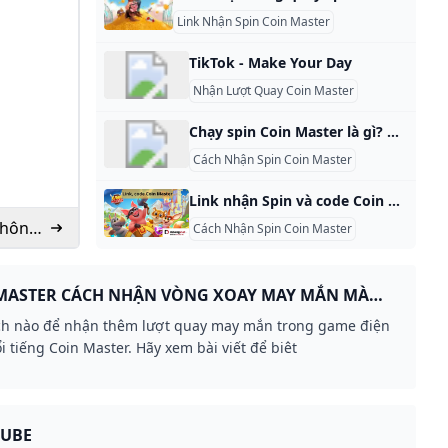
Link Nhận Spin Coin Master
TikTok - Make Your Day
Nhận Lượt Quay Coin Master
Chạy spin Coin Master là gì? Bước 1: Đầu tiên bạn hãy khởi động game Coin Master. Bước 2: Tiếp theo ở màn hình chính của game, bạn hãy chọn vào biểu tượng 3 gạch. Bước 3: Sau đó bạn hãy chọn vào Buy Coins/Spin. Bước 4: Bây giờ bạn hãy chọn vào gói mà bạn muốn mua.
Cách Nhận Spin Coin Master
Link nhận Spin và code Coin Master 16/12/2024 free mới nhất Code Coin Master và Spin Coin Master 2024 miễn phí được nhận từ đâu và qua link nào? Cùng tham khảo ngay để nhận ngàn quà cực đỉnh!
không
Cách Nhận Spin Coin Master
MASTER CÁCH NHẬN VÒNG XOAY MAY MẮN MÀ
 PHẢI AI CŨNG BIẾT
h nào để nhận thêm lượt quay may mắn trong game điện
i tiếng Coin Master. Hãy xem bài viết để biêt
Store.vn
TUBE