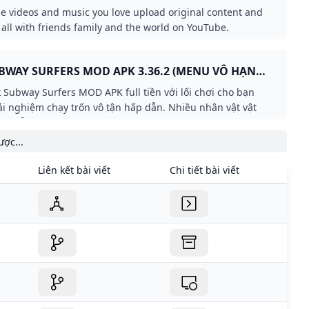
he videos and music you love upload original content and
t all with friends family and the world on YouTube.
UBWAY SURFERS MOD APK 3.36.2 (MENU VÔ HẠN
BẤT TỬ NHẢY CAO)
k Subway Surfers MOD APK full tiền với lối chơi cho bạn
ải nghiệm chạy trốn vô tận hấp dẫn. Nhiều nhân vật vật
ấp dẫn. Khám phá ngay!
ợc...
Liên kết bài viết
Chi tiết bài viết