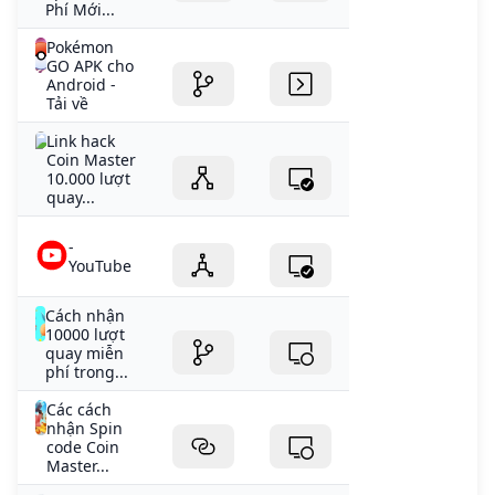
Phí Mới...
Pokémon
GO APK cho
Android -
Tải về
Link hack
Coin Master
10.000 lượt
quay...
-
YouTube
Cách nhận
10000 lượt
quay miễn
phí trong...
Các cách
nhận Spin
code Coin
Master...