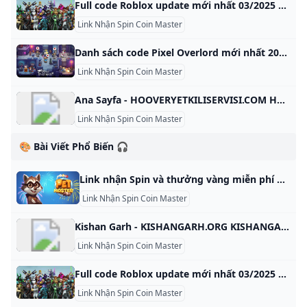
Full code Roblox update mới nhất 03/2025 nhận Robux miễn phí Tổng hợp code Roblox mới nhất 2025. Đồng thời, hướng dẫn cách nhập code Roblox, Robux 10,000 miễn phí trong game Roblox đơn giản nhất Vân Phạm Ngày đăng: 01/02/2024-Cập nhật: 01/01/2025 Roblox hiện đang thu về lượng người chơi cực khủng mỗi ngày, bởi đây là tựa game nhập vai đỉnh cao. Gần đây nhất, game lại tiếp tục cập nhật code Roblox mới nhất 2025 nhận tiền Robux giúp game thủ có thể trải nghiệm tốt hơn.
Link Nhận Spin Coin Master
Danh sách code Pixel Overlord mới nhất 2025 cách nhập Danh sách code Pixel Overlord miễn phí mới nhất 2025 và hướng dẫn nhận thêm nhiều mã code mới nhanh nhất. Cách nhập code Pixel Overlord Trang Hà Ngày đăng: 16/11/2024-Cập nhật: 16/11/2024 Việc sử dụng các code Pixel Overlord không chỉ giúp người chơi có thêm nhiều vật phẩm giá trị mà còn gia tăng sức mạnh đáng kể. Trong bài viết này, Sforum sẽ hướng dẫn chi tiết cách nhập code Pixel Overlord miễn phí, mới nhất.
Link Nhận Spin Coin Master
Ana Sayfa - HOOVERYETKILISERVISI.COM HOOVERYETKILISERVISI.COM This domain name is for sale. Owning a suitable domain name will help you achieve greater success in your career. For any business consultation about HOOVERYETKILISERVISI.COM, please contact us! ! ! available for sale For instantly purchase. Please contact us to get this domain. Get A Quote Telegram Whatsapp Skype email protected Primary Language Swahili Number Of Records 63 Website Building Age 12 Domain Age 12 Oldest Record Year 2013-09-29 05:01:54 Latest Record Year 2024-06-14 06:34:24 This domain name was built between 2013 and 2014 for a period of 1 year.
Link Nhận Spin Coin Master
🎨 Bài Viết Phổ Biến 🎧
Link nhận Spin và thưởng vàng miễn phí game Pet Master cập nhật 23/01/2025 Dưới đây, GameVui xin chia sẻ link nhận Spin Pet Master miễn phí cập nhật hàng ngày để các bạn có thể nhận trực tiếp Pet Master Free Spins And Coins Game Mobile 156 Đánh giá Nếu bạn đã nhàm chán với Coin Master thì Pet Master là một lựa chọn thay thế thú vị với gameplay tương tự. Cả hai trò chơi đều của Moon Active và đều dành được sự yêu mến của cộng đồng game thủ.
Link Nhận Spin Coin Master
Kishan Garh - KISHANGARH.ORG KISHANGARH.ORG This domain name is for sale. Owning a suitable domain name will help you achieve greater success in your career. For any business consultation about KISHANGARH.ORG, please contact us! ! ! available for sale For instantly purchase. Please contact us to get this domain. Get A Quote Telegram Whatsapp Skype email protected Primary Language Unknown Number Of Records 48 Website Building Age 9 Domain Age 12 Oldest Record Year 2013-05-18 01:01:34 Latest Record Year 2024-12-08 09:21:03 This domain name was built between 2016 and 2018 for a period of 2 year.
Link Nhận Spin Coin Master
Full code Roblox update mới nhất 03/2025 nhận Robux miễn phí Tổng hợp code Roblox mới nhất 2025. Đồng thời, hướng dẫn cách nhập code Roblox, Robux 10,000 miễn phí trong game Roblox đơn giản nhất Vân Phạm Ngày đăng: 01/02/2024-Cập nhật: 01/01/2025 Roblox hiện đang thu về lượng người chơi cực khủng mỗi ngày, bởi đây là tựa game nhập vai đỉnh cao. Gần đây nhất, game lại tiếp tục cập nhật code Roblox mới nhất 2025 nhận tiền Robux giúp game thủ có thể trải nghiệm tốt hơn.
Link Nhận Spin Coin Master