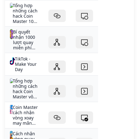
Tổng hợp
những cách
hack Coin
Master 10...
Bí quyết
nhận 1000
lượt quay
miễn phí...
TikTok -
Make Your
Day
Tổng hợp
những cách
hack Coin
Master vô...
Coin Master
cách nhận
vòng xoay
may mắn...
Cách nhận
vòng quay