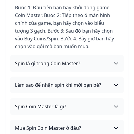
Bước 1: Đầu tiên bạn hãy khởi động game
Coin Master. Bước 2: Tiếp theo ở màn hình
chính của game, bạn hãy chọn vào biểu
tượng 3 gạch. Bước 3: Sau đó bạn hãy chọn
vào Buy Coins/Spin. Bước 4: Bây giờ bạn hãy
chọn vào gói mà bạn muốn mua.
Spin là gì trong Coin Master?
Làm sao để nhận spin khi mời bạn bè?
Spin Coin Master là gì?
Mua Spin Coin Master ở đâu?