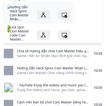
Hướng Dẫn
Hack Spins
Coin Master
Nhận...
Link Spin
Coin Master
code Coin
Master...
Chia sẻ hướng dẫn chơi Coin Master hiệu quả huấn luyện khả năng tư duy đầu tư - PolyXGO %!s()
10/26
Game / Bởi An Nhiên Mục đích giữ chân người chơi trong game gần như là tiêu chí của hầu hết những nhà phát hành game giải trí. Do đó, gần như bạn thấy coin master gần như lúc nào cũng có các sự kiện diễn ra liên quan tới: mua gói khuyến mãi nhận thêm spins, lên cấp nhận thêm spin, coin, pet food xp, chests, card extra, cards trade…
Hướng Dẫn Hack Spins Coin Master Nhận Lượt Quay - Vàng Mỗi Ngày Viết bởi alenngo Game Coin Master Chức năng chính trong tựa game Coins Master – vòng quay vui nhộn chính là Spin (quay) người chơi có thể Spin (quay) ra các chức năng như: Búa sét Khiên Vàng và Đào trộm để xây dựng các công trình…
10/26
Game Coin Master Chức năng chính trong tựa game Coins Master – vòng quay vui nhộn chính là Spin (quay), người chơi có thể Spin (quay) ra các chức năng như: Búa sét, Khiên, Vàng và Đào trộm để xây dựng các công trình…
- YouTube Enjoy the videos and music you love upload original content and share it all with friends family and the world on YouTube.
10/26
Enjoy the videos and music you love, upload original content, and share it all with friends, family, and the world on YouTube.
Cách mời bạn bè chơi Coin Master bằng Facebook để nhận thêm lượt Spins Với tiêu chí thêm bạn thêm vui hôm nay mình sẽ hướng dẫn các bạn cách mời bạn bè chơi Coin Master. Vừa có thêm đồng bọn lại vừa có thêm lượt Spins quá hời đúng không nào?
10/26