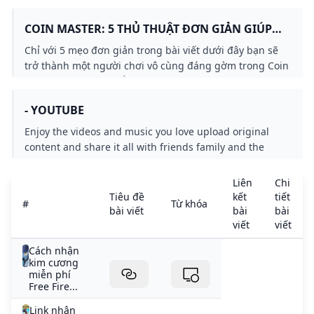
tích luỹ được 5 spin miễn phí từ game gọi là Slot
không nào?
Machine. Và giá mua gói thấp nhất trong game hiện tại
COIN MASTER: 5 THỦ THUẬT ĐƠN GIẢN GIÚP
là 45.000đ cho 30 spins cho thấy spins là vật phẩm
BẠN CHINH PHỤC NGAY TRÒ CHƠI NAY
chúng ta không nên lãng phí? và theo mình nó quan
Chỉ với 5 mẹo đơn giản trong bài viết dưới đây bạn sẽ
trọng nhất trong giới đầu tư Coin Master chúng ta.
trở thành một người chơi vô cùng đáng gờm trong Coin
Trước khi sử dụng spin và bid bạn nên xem xét event
Master. Cùng tìm hiểu chi tiết nhé!
đang diễn ra để quyết định đánh hay không? Nếu cân
- YOUTUBE
đối có thể thắng và nhận thưởng hay tóm lại có lời, đầu
tư spin có lợi nhuận thì bạn nên đánh ngược lại thì để
Enjoy the videos and music you love upload original
sự kiện khác. Trong mỗi lần spins bạn cũng cần tính
content and share it all with friends family and the
toán số spin sử dụng để thắng những gói quà nhỏ của
world on YouTube.
sự kiện. Các gói này cũng là nguồn tích luỹ thêm vòng
Liên
Chi
quay và vàng để duy trì tiến độ cũng như tăng khả
Tiêu đề
kết
tiết
năng chiến thắng sự kiện. Sử dụng vàng sao cho hiệu
#
Từ khóa
bài viết
bài
bài
quả? Ở các level đầu <50 nên dùng vàng đầu tư mở
viết
viết
rương thẻ để sớm nhận spins. Nhận càng nhiều spins
thì số bid tăng sẽ mang lại cơ hội nhận lại vàng rất lớn.
Cách nhận
kim cương
Đây là bài toán đầu tư bạn nên tính toán cân đối nhé!
miễn phí
Tuy nhiên càng lợi nhuận lớn thì luôn đồng nghĩa với
Free Fire...
rủi ro trắng tay cũng rất cao. Khi nào nên đầu tư vàng
Link nhận
khi nào nên đầu tư vòng quay? Bạn nên cân đối sử