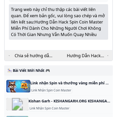
Trang web này chỉ thu thập các bài viết liên
quan. Để xem bản gốc, vui lòng sao chép và mở
liên kết sau:
Hướng Dẫn Hack Spin Coin Master
Miễn Phí Dành Cho Những Người Chơi Không
Có Thời Gian Nhưng Vẫn Muốn Quay Nhiều
Chia sẻ hướng dẫn
Hướng Dẫn Hack
chơi Coin Master
Spins Coin Master
hiệu quả huấn luyện
Nhận Lượt Quay -
🎠 Bài Viết Mới Nhất 🎮
khả năng tư duy đầu
Vàng Mỗi Ngày Viết
tư - PolyXGO
bởi alenngo
Link nhận Spin và thưởng vàng miễn phí game Pet Master cập nhật 23/01/2025 Dưới đây, GameVui xin chia sẻ link nhận Spin Pet Master miễn phí cập nhật hàng ngày để các bạn có thể nhận trực tiếp Pet Master Free Spins And Coins Game Mobile 156 Đánh giá Nếu bạn đã nhàm chán với Coin Master thì Pet Master là một lựa chọn thay thế thú vị với gameplay tương tự. Cả hai trò chơi đều của Moon Active và đều dành được sự yêu mến của cộng đồng game thủ.
Link Nhận Spin Coin Master
Kishan Garh - KISHANGARH.ORG KISHANGARH.ORG This domain name is for sale. Owning a suitable domain name will help you achieve greater success in your career. For any business consultation about KISHANGARH.ORG, please contact us! ! ! available for sale For instantly purchase. Please contact us to get this domain. Get A Quote Telegram Whatsapp Skype email protected Primary Language Unknown Number Of Records 48 Website Building Age 9 Domain Age 12 Oldest Record Year 2013-05-18 01:01:34 Latest Record Year 2024-12-08 09:21:03 This domain name was built between 2016 and 2018 for a period of 2 year.
Link Nhận Spin Coin Master