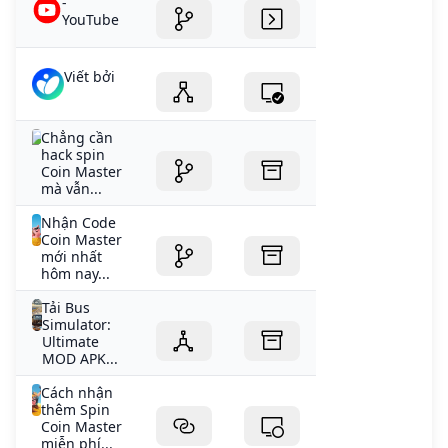
-
YouTube
Viết bởi
Chẳng cần
hack spin
Coin Master
mà vẫn...
Nhận Code
Coin Master
mới nhất
hôm nay...
Tải Bus
Simulator:
Ultimate
MOD APK...
Cách nhận
thêm Spin
Coin Master
miễn phí...