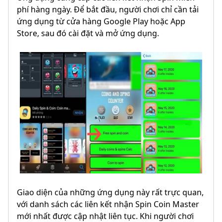
phí hàng ngày. Để bắt đầu, người chơi chỉ cần tải
ứng dụng từ cửa hàng Google Play hoặc App
Store, sau đó cài đặt và mở ứng dụng.
Giao diện của những ứng dụng này rất trực quan,
với danh sách các liên kết nhận Spin Coin Master
mới nhất được cập nhật liên tục. Khi người chơi