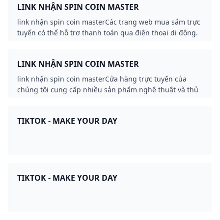
LINK NHẬN SPIN COIN MASTER
link nhận spin coin masterCác trang web mua sắm trực
tuyến có thể hỗ trợ thanh toán qua điện thoại di động.
LINK NHẬN SPIN COIN MASTER
link nhận spin coin masterCửa hàng trực tuyến của
chúng tôi cung cấp nhiều sản phẩm nghệ thuật và thủ
công để đáp ứng nhu cầu làm đẹp của bạn. Từ những
bức tranh trang trí tinh xảo đến những sản phẩm thủ
TIKTOK - MAKE YOUR DAY
công độc đáo mọi thứ ở đây đều có thể tạo thêm nét
nghệ thuật cho cuộc sống của bạn giúp bạn cảm nhận
được nét quyến rũ của nghệ thuật ngay tại nhà.
TIKTOK - MAKE YOUR DAY