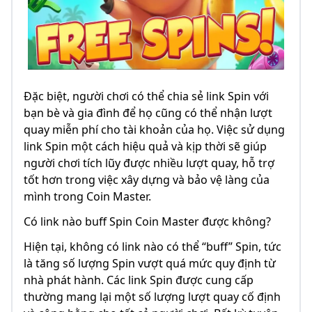
Đặc biệt, người chơi có thể chia sẻ link Spin với
bạn bè và gia đình để họ cũng có thể nhận lượt
quay miễn phí cho tài khoản của họ. Việc sử dụng
link Spin một cách hiệu quả và kịp thời sẽ giúp
người chơi tích lũy được nhiều lượt quay, hỗ trợ
tốt hơn trong việc xây dựng và bảo vệ làng của
mình trong Coin Master.
Có link nào buff Spin Coin Master được không?
Hiện tại, không có link nào có thể “buff” Spin, tức
là tăng số lượng Spin vượt quá mức quy định từ
nhà phát hành. Các link Spin được cung cấp
thường mang lại một số lượng lượt quay cố định