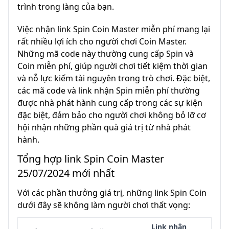
trình trong làng của bạn.
Việc nhận link Spin Coin Master miễn phí mang lại
rất nhiều lợi ích cho người chơi Coin Master.
Những mã code này thường cung cấp Spin và
Coin miễn phí, giúp người chơi tiết kiệm thời gian
và nỗ lực kiếm tài nguyên trong trò chơi. Đặc biệt,
các mã code và link nhận Spin miễn phí thường
được nhà phát hành cung cấp trong các sự kiện
đặc biệt, đảm bảo cho người chơi không bỏ lỡ cơ
hội nhận những phần quà giá trị từ nhà phát
hành.
Tổng hợp link Spin Coin Master
25/07/2024 mới nhất
Với các phần thưởng giá trị, những link Spin Coin
dưới đây sẽ không làm người chơi thất vọng:
Link nhận