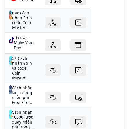
Các cách
nhận Spin
code Coin
Master...
TikTok -
Make Your
Day
5+ Cách
nhận Spin
và code
Coin
Master...
Cách nhận
kim cương
miễn phí
Free Fire...
Cách nhận
10000 lượt
quay miễn
phí trong...