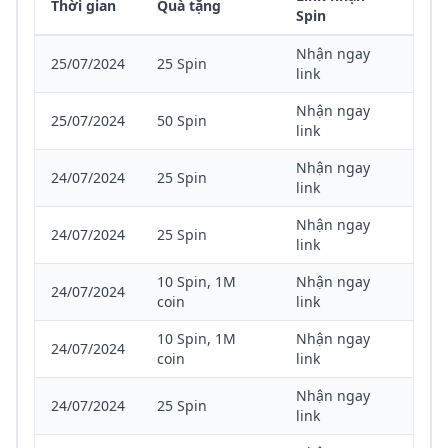
Thời gian
Quà tặng
Spin
Nhận ngay
25/07/2024
25 Spin
link
Nhận ngay
25/07/2024
50 Spin
link
Nhận ngay
24/07/2024
25 Spin
link
Nhận ngay
24/07/2024
25 Spin
link
10 Spin, 1M
Nhận ngay
24/07/2024
coin
link
10 Spin, 1M
Nhận ngay
24/07/2024
coin
link
Nhận ngay
24/07/2024
25 Spin
link