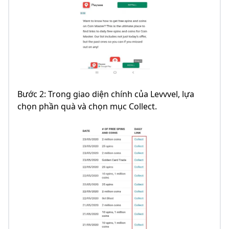
Bước 2: Trong giao diện chính của Levvvel, lựa
chọn phần quà và chọn mục Collect.