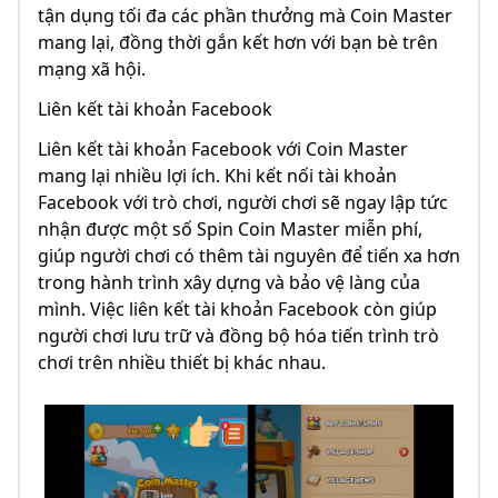
tận dụng tối đa các phần thưởng mà Coin Master
mang lại, đồng thời gắn kết hơn với bạn bè trên
mạng xã hội.
Liên kết tài khoản Facebook
Liên kết tài khoản Facebook với Coin Master
mang lại nhiều lợi ích. Khi kết nối tài khoản
Facebook với trò chơi, người chơi sẽ ngay lập tức
nhận được một số Spin Coin Master miễn phí,
giúp người chơi có thêm tài nguyên để tiến xa hơn
trong hành trình xây dựng và bảo vệ làng của
mình. Việc liên kết tài khoản Facebook còn giúp
người chơi lưu trữ và đồng bộ hóa tiến trình trò
chơi trên nhiều thiết bị khác nhau.