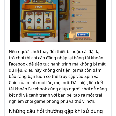
Nếu người chơi thay đổi thiết bị hoặc cài đặt lại
trò chơi thì chỉ cần đăng nhập lại bằng tài khoản
Facebook để tiếp tục hành trình mà không bị mất
dữ liệu. Điều này không chỉ tiện lợi mà còn đảm
bảo rằng bạn luôn có thể truy cập vào Spin và
Coin của mình mọi lúc, mọi nơi. Đặc biệt, liên kết
tài khoản Facebook cũng giúp người chơi dễ dàng
kết nối và cạnh tranh với bạn bè, tạo ra một trải
nghiệm chơi game phong phú và thú vị hơn.
Những câu hỏi thường gặp khi sử dụng