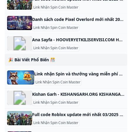
Link Nhận Spin Coin Master
Danh sách code Pixel Overlord mới nhất 2025 cách nhập Danh sách code Pixel Overlord miễn phí mới nhất 2025 và hướng dẫn nhận thêm nhiều mã code mới nhanh nhất. Cách nhập code Pixel Overlord Trang Hà Ngày đăng: 16/11/2024-Cập nhật: 16/11/2024 Việc sử dụng các code Pixel Overlord không chỉ giúp người chơi có thêm nhiều vật phẩm giá trị mà còn gia tăng sức mạnh đáng kể. Trong bài viết này, Sforum sẽ hướng dẫn chi tiết cách nhập code Pixel Overlord miễn phí, mới nhất.
Link Nhận Spin Coin Master
Ana Sayfa - HOOVERYETKILISERVISI.COM HOOVERYETKILISERVISI.COM This domain name is for sale. Owning a suitable domain name will help you achieve greater success in your career. For any business consultation about HOOVERYETKILISERVISI.COM, please contact us! ! ! available for sale For instantly purchase. Please contact us to get this domain. Get A Quote Telegram Whatsapp Skype email protected Primary Language Swahili Number Of Records 63 Website Building Age 12 Domain Age 12 Oldest Record Year 2013-09-29 05:01:54 Latest Record Year 2024-06-14 06:34:24 This domain name was built between 2013 and 2014 for a period of 1 year.
Link Nhận Spin Coin Master
🎉 Bài Viết Phổ Biến 🎊
Link nhận Spin và thưởng vàng miễn phí game Pet Master cập nhật 23/01/2025 Dưới đây, GameVui xin chia sẻ link nhận Spin Pet Master miễn phí cập nhật hàng ngày để các bạn có thể nhận trực tiếp Pet Master Free Spins And Coins Game Mobile 156 Đánh giá Nếu bạn đã nhàm chán với Coin Master thì Pet Master là một lựa chọn thay thế thú vị với gameplay tương tự. Cả hai trò chơi đều của Moon Active và đều dành được sự yêu mến của cộng đồng game thủ.
Link Nhận Spin Coin Master
Kishan Garh - KISHANGARH.ORG KISHANGARH.ORG This domain name is for sale. Owning a suitable domain name will help you achieve greater success in your career. For any business consultation about KISHANGARH.ORG, please contact us! ! ! available for sale For instantly purchase. Please contact us to get this domain. Get A Quote Telegram Whatsapp Skype email protected Primary Language Unknown Number Of Records 48 Website Building Age 9 Domain Age 12 Oldest Record Year 2013-05-18 01:01:34 Latest Record Year 2024-12-08 09:21:03 This domain name was built between 2016 and 2018 for a period of 2 year.
Link Nhận Spin Coin Master
Full code Roblox update mới nhất 03/2025 nhận Robux miễn phí Tổng hợp code Roblox mới nhất 2025. Đồng thời, hướng dẫn cách nhập code Roblox, Robux 10,000 miễn phí trong game Roblox đơn giản nhất Vân Phạm Ngày đăng: 01/02/2024-Cập nhật: 01/01/2025 Roblox hiện đang thu về lượng người chơi cực khủng mỗi ngày, bởi đây là tựa game nhập vai đỉnh cao. Gần đây nhất, game lại tiếp tục cập nhật code Roblox mới nhất 2025 nhận tiền Robux giúp game thủ có thể trải nghiệm tốt hơn.
Link Nhận Spin Coin Master