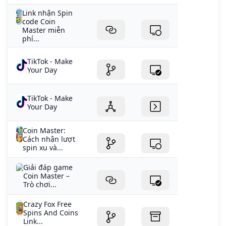
Link nhận Spin
code Coin
Master miễn
phí...
TikTok - Make
Your Day
TikTok - Make
Your Day
Coin Master:
Cách nhận lượt
spin xu và...
Giải đáp game
Coin Master –
Trò chơi...
Crazy Fox Free
Spins And Coins
Link...