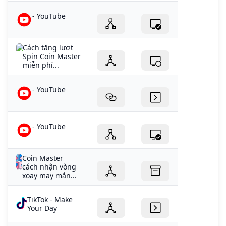
- YouTube
Cách tăng lượt
Spin Coin Master
miễn phí...
- YouTube
- YouTube
Coin Master
cách nhận vòng
xoay may mắn...
TikTok - Make
Your Day