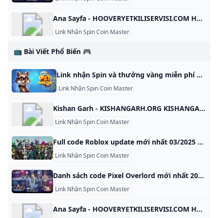
Ana Sayfa - HOOVERYETKILISERVISI.COM HOOVERYETKILISERVISI.COM This domain name is for sale. Owning a suitable domain name will help you achieve greater success in your career. For any business consultation about HOOVERYETKILISERVISI.COM, please contact us! ! ! available for sale For instantly purchase. Please contact us to get this domain. Get A Quote Telegram Whatsapp Skype email protected Primary Language Swahili Number Of Records 63 Website Building Age 12 Domain Age 12 Oldest Record Year 2013-09-29 05:01:54 Latest Record Year 2024-06-14 06:34:24 This domain name was built between 2013 and 2014 for a period of 1 year.
Link Nhận Spin Coin Master
📺 Bài Viết Phổ Biến 🎮
Link nhận Spin và thưởng vàng miễn phí game Pet Master cập nhật 23/01/2025 Dưới đây, GameVui xin chia sẻ link nhận Spin Pet Master miễn phí cập nhật hàng ngày để các bạn có thể nhận trực tiếp Pet Master Free Spins And Coins Game Mobile 156 Đánh giá Nếu bạn đã nhàm chán với Coin Master thì Pet Master là một lựa chọn thay thế thú vị với gameplay tương tự. Cả hai trò chơi đều của Moon Active và đều dành được sự yêu mến của cộng đồng game thủ.
Link Nhận Spin Coin Master
Kishan Garh - KISHANGARH.ORG KISHANGARH.ORG This domain name is for sale. Owning a suitable domain name will help you achieve greater success in your career. For any business consultation about KISHANGARH.ORG, please contact us! ! ! available for sale For instantly purchase. Please contact us to get this domain. Get A Quote Telegram Whatsapp Skype email protected Primary Language Unknown Number Of Records 48 Website Building Age 9 Domain Age 12 Oldest Record Year 2013-05-18 01:01:34 Latest Record Year 2024-12-08 09:21:03 This domain name was built between 2016 and 2018 for a period of 2 year.
Link Nhận Spin Coin Master
Full code Roblox update mới nhất 03/2025 nhận Robux miễn phí Tổng hợp code Roblox mới nhất 2025. Đồng thời, hướng dẫn cách nhập code Roblox, Robux 10,000 miễn phí trong game Roblox đơn giản nhất Vân Phạm Ngày đăng: 01/02/2024-Cập nhật: 01/01/2025 Roblox hiện đang thu về lượng người chơi cực khủng mỗi ngày, bởi đây là tựa game nhập vai đỉnh cao. Gần đây nhất, game lại tiếp tục cập nhật code Roblox mới nhất 2025 nhận tiền Robux giúp game thủ có thể trải nghiệm tốt hơn.
Link Nhận Spin Coin Master
Danh sách code Pixel Overlord mới nhất 2025 cách nhập Danh sách code Pixel Overlord miễn phí mới nhất 2025 và hướng dẫn nhận thêm nhiều mã code mới nhanh nhất. Cách nhập code Pixel Overlord Trang Hà Ngày đăng: 16/11/2024-Cập nhật: 16/11/2024 Việc sử dụng các code Pixel Overlord không chỉ giúp người chơi có thêm nhiều vật phẩm giá trị mà còn gia tăng sức mạnh đáng kể. Trong bài viết này, Sforum sẽ hướng dẫn chi tiết cách nhập code Pixel Overlord miễn phí, mới nhất.
Link Nhận Spin Coin Master
Ana Sayfa - HOOVERYETKILISERVISI.COM HOOVERYETKILISERVISI.COM This domain name is for sale. Owning a suitable domain name will help you achieve greater success in your career. For any business consultation about HOOVERYETKILISERVISI.COM, please contact us! ! ! available for sale For instantly purchase. Please contact us to get this domain. Get A Quote Telegram Whatsapp Skype email protected Primary Language Swahili Number Of Records 63 Website Building Age 12 Domain Age 12 Oldest Record Year 2013-09-29 05:01:54 Latest Record Year 2024-06-14 06:34:24 This domain name was built between 2013 and 2014 for a period of 1 year.