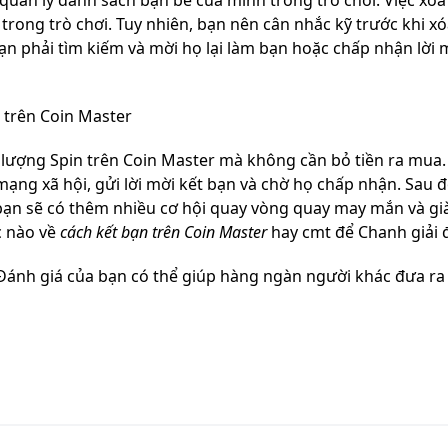
 quản lý danh sách bạn bè của mình trong trò chơi. Việc xó
ong trò chơi. Tuy nhiên, bạn nên cân nhắc kỹ trước khi xóa
bạn phải tìm kiếm và mời họ lại làm bạn hoặc chấp nhận lời 
 trên Coin Master
 lượng Spin trên Coin Master mà không cần bỏ tiền ra mua.
ạng xã hội, gửi lời mời kết bạn và chờ họ chấp nhận. Sau đ
 bạn sẽ có thêm nhiều cơ hội quay vòng quay may mắn và g
c nào về
cách kết bạn trên Coin Master
hay cmt để Chanh giải 
Đánh giá của bạn có thể giúp hàng ngàn người khác đưa ra