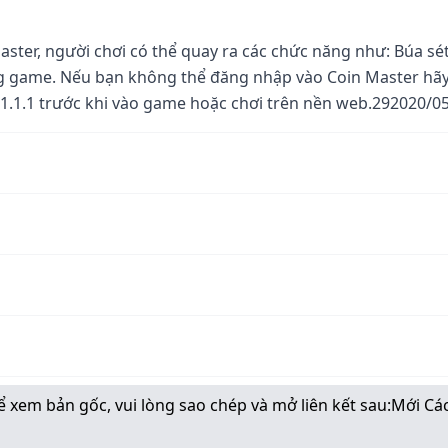
ster, người chơi có thể quay ra các chức năng như: Búa sét
ng game. Nếu bạn không thể đăng nhập vào Coin Master hã
Để xem bản gốc, vui lòng sao chép và mở liên kết sau:
Mới Cá