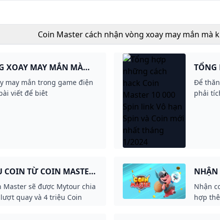
Coin Master cách nhận vòng xoay may mắn mà 
phải ai cũng biết
G XOAY MAY MẮN MÀ
TỔNG 
SPIN 
ay may mắn trong game điện
Để thăn
1/2024
ài viết để biêt
phải tí
cách ha
U COIN TỪ COIN MASTER
NHẬN 
NHẤT 
n Master sẽ được Mytour chia
Nhận co
ượt quay và 4 triệu Coin
hợp thê
năm 20