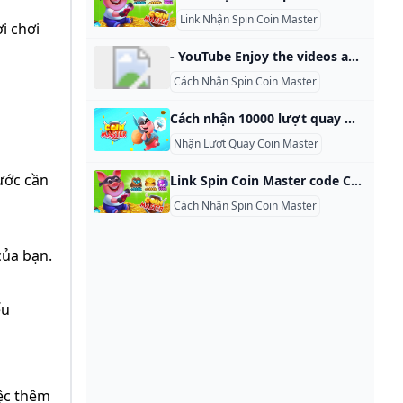
Link Nhận Spin Coin Master
i chơi
- YouTube Enjoy the videos and music you love, upload original content, and share it all with friends, family, and the world on YouTube.
Cách Nhận Spin Coin Master
Cách nhận 10000 lượt quay miễn phí trong Coin Master ngày 7/3/2024 Cách nhận 10,000 lượt quay miễn phí trong Coin Master vào ngày 7/3/2024 sẽ giúp bạn có được nhiều lượt quay và vàng. Điều này sẽ giúp bạn xây dựng ngôi làng nhanh chóng và dễ dàng hơn. BuzzNội dung bài viết2. Hack Coin Master là gì? 3. Cách nhận 10,000 lượt quay Coin Master vào ngày 7/3/2024 4. Nhận link quay spin tại Mytour 5. Tham gia cộng đồng Coin Master trên Facebook để kết bạn 6.
Nhận Lượt Quay Coin Master
ước cần
Link Spin Coin Master code Coin Master free mới nhất 15/03/2025 Tổng hợp link Spin Coin Master 2025 mới nhất hôm nay. Xem các cách nhận spin link Coin Master free thưởng 1000 vàng new giá trị Vân Phạm Ngày đăng: 15/01/2025-Cập nhật: 06/03/2025 Link spin Coin Master mới nhất 2025 là một lợi ích quan trọng được game thủ săn tìm cực cao. Chúng giúp người chơi nhận được lượt quay giá trị mở ra nhiều phần thưởng vàng, lượt tấn công các nhà khác để giành chiến lợi phẩm.
Cách Nhận Spin Coin Master
của bạn.
ếu
iệc thêm