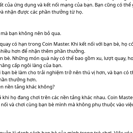
ất của ứng dụng và kết nối mạng của bạn. Bạn cũng có thể
 và nhận được các phần thưởng từ họ.
 mà bạn không nên bỏ qua.
uay có hạn trong Coin Master. Khi kết nối với bạn bè, họ c
 nhiều hơn để nhận thêm phần thưởng.
ạn bè. Những món quà này có thể bao gồm xu, lượt quay, h
 nâng cấp ngôi làng của bạn.
i bạn bè làm cho trải nghiệm trở nên thú vị hơn, và bạn có 
phần thưởng hơn.
rên nền tảng khác không?
 khi họ đang chơi trên các nền tảng khác nhau. Coin Maste
ết nối và chơi cùng bạn bè mình mà không phụ thuộc vào việ