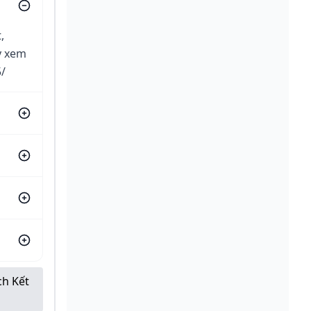
,
y xem
hướng dẫn cài đặt ứng dụng 1.1.1.1 và kích hoạt 1.1.1.1 trước khi vào game hoặc chơi trên nền web.29‏/05‏/2020
ch Kết