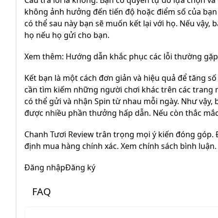
Câu trả lời là không. Bạn có quyền tự do lựa chọn và
không ảnh hưởng đến tiến độ hoặc điểm số của bạn tr
có thể sau này bạn sẽ muốn kết lại với họ. Nếu vậy, 
họ nếu họ gửi cho bạn.
Xem thêm: Hướng dẫn khắc phục các lỗi thường gặp
Kết bạn là một cách đơn giản và hiệu quả để tăng số
cần tìm kiếm những người chơi khác trên các trang m
có thể gửi và nhận Spin từ nhau mỗi ngày. Như vậy,
được nhiều phần thưởng hấp dẫn. Nếu còn thắc mắ
Chanh Tươi Review trân trọng mọi ý kiến đóng góp. 
định mua hàng chính xác. Xem chính sách bình luận.
Đăng nhậpĐăng ký
FAQ