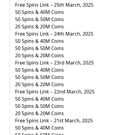
Free Spins Link – 25th March, 2025
50 Spins & 40M Coins
50 Spins & 50M Coins
20 Spins & 20M Coins
Free Spins Link – 24th March, 2025
50 Spins & 40M Coins
50 Spins & 50M Coins
20 Spins & 20M Coins
Free Spins Link – 23rd March, 2025
50 Spins & 40M Coins
50 Spins & 50M Coins
20 Spins & 20M Coins
Free Spins Link – 22nd March, 2025
50 Spins & 40M Coins
50 Spins & 50M Coins
20 Spins & 20M Coins
Free Spins Link – 21st March, 2025
50 Spins & 40M Coins