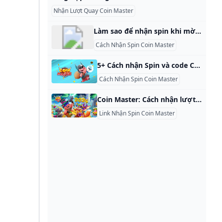
Nhận Lượt Quay Coin Master
Làm sao để nhận spin khi mời bạn bè? Link spin Coin Master mới nhất 2025 là một lợi ích quan trọng được game thủ săn tìm cực cao. Chúng giúp người chơi nhận được lượt quay giá trị mở ra nhiều phần thưởng vàng, lượt tấn công các nhà khác để giành chiến lợi phẩm.
Cách Nhận Spin Coin Master
5+ Cách nhận Spin và code Coin Master miễn phí mỗi ngày 5+ cách nhận Spin và code Coin Master miễn phí mỗi ngày và tối ưu hóa trải nghiệm chơi Tăng lượt Spin và thu nhập tiền xu hàng ngày ngay! Coin Master là một trò chơi mobile rất phổ biến hiện nay, với hàng triệu người chơi trên toàn thế giới. Một trong những tính năng quan trọng và thú vị nhất của trò chơi này chính là “Spin” (Quay). Spin cho phép người chơi quay một cái máy đánh bạc ảo để có cơ hội nhận được các tài nguyên, vật phẩm và thậm chí là tăng cấp làng của mình.
Cách Nhận Spin Coin Master
Coin Master: Cách nhận lượt spin xu và thẻ bài miễn phí - Download.com.vn Coin Master: Cách nhận lượt spin, xu và thẻ bài miễn phí, Hướng dẫn cách nhận spin Coin Master, cùng với các link spin Coin Master miễn phí, code Coin Master hôm Link nhận free spin Coin Master tháng 10/2024 45 Đánh giá Coin Masterlà trò chơi hot nhất hiện nay, thu hút bởi lối chơi tấn công và cướp bóc đầy thú vị. Người chơi sẽ cùng bạn bè Facebook và hàng triệu game thủ trên toàn thế giới quay vòng quay, tấn công và cướp bóc để xây dựng ngôi làng thịnh vượng, hùng mạnh nhất.
Link Nhận Spin Coin Master