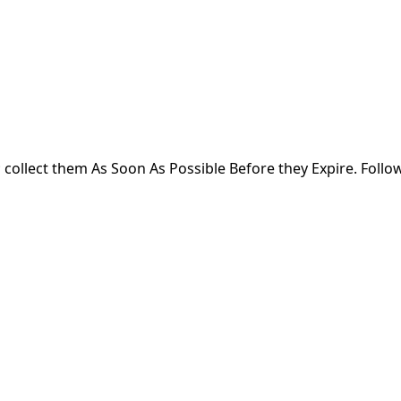
ks; collect them As Soon As Possible Before they Expire. Foll