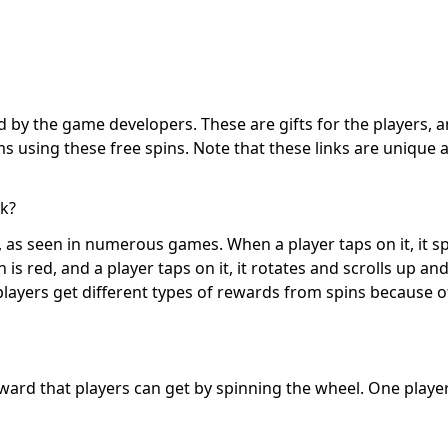
d by the game developers. These are gifts for the players, 
ms using these free spins. Note that these links are unique 
rk?
e, as seen in numerous games. When a player taps on it, it s
 is red, and a player taps on it, it rotates and scrolls up a
players get different types of rewards from spins because o
reward that players can get by spinning the wheel. One playe