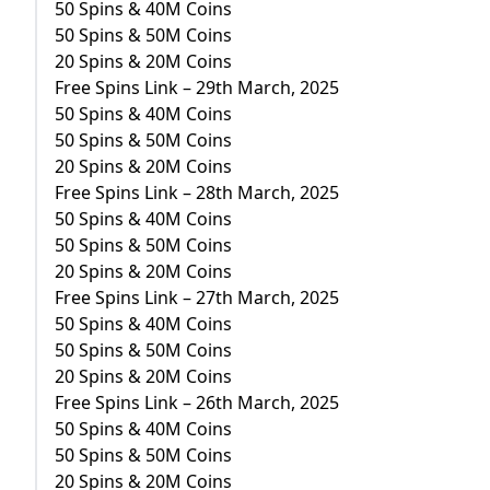
50 Spins & 40M Coins
50 Spins & 50M Coins
20 Spins & 20M Coins
Free Spins Link – 29th March, 2025
50 Spins & 40M Coins
50 Spins & 50M Coins
20 Spins & 20M Coins
Free Spins Link – 28th March, 2025
50 Spins & 40M Coins
50 Spins & 50M Coins
20 Spins & 20M Coins
Free Spins Link – 27th March, 2025
50 Spins & 40M Coins
50 Spins & 50M Coins
20 Spins & 20M Coins
Free Spins Link – 26th March, 2025
50 Spins & 40M Coins
50 Spins & 50M Coins
20 Spins & 20M Coins