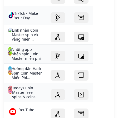
TikTok - Make
Your Day
Link nhận Coin
Master spin và
vàng miễn...
Những app
nhận spin Coin
Master miễn phí
Hướng dẫn Hack
Spin Coin Master
Miễn Phí...
Todays Coin
Master free
spins & coins...
- YouTube