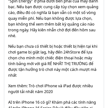
“Spin Energy” ở phía dưới bên phải của máy đánh
bạc. Nếu bạn được cung cấp tùy chọn xem quảng
cáo, điều đó có nghĩa là bạn vẫn có một số vòng
quay miễn phí. Nếu bạn không được lựa chọn,
bạn không thể xem thêm bất kỳ quảng cáo nào
trong ngày. Hãy kiên nhẫn chờ đợi đến hôm sau
nhé.
Nếu bạn chưa có thiết bị hoặc thiết bị hiện tại khi
chơi game bị giật lag, hãy đến 24hStore để lựa
chọn cho mình một chiếc điện thoại hoặc máy
tính bảng mới với giá RẺ NHẤT THỊ TRƯỜNG để
được tận hưởng trò chơi này một cách mượt mà
nhất
Xem thêm: Trò chơi iPhone và iPad được nhiều
người tải nhất năm 2020
AI trên iPhone 16 có gì? Khám phá các tính năng