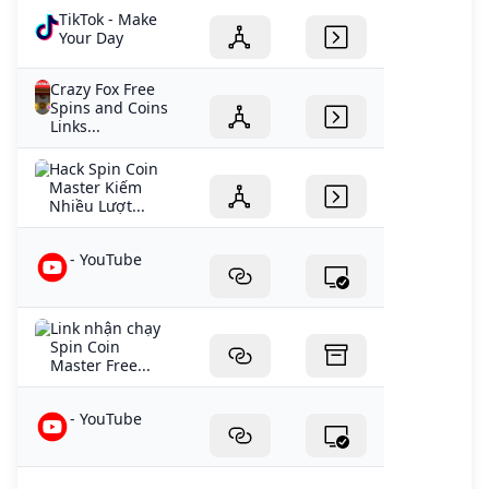
TikTok - Make
Your Day
Crazy Fox Free
Spins and Coins
Links...
Hack Spin Coin
Master Kiếm
Nhiều Lượt...
- YouTube
Link nhận chạy
Spin Coin
Master Free...
- YouTube