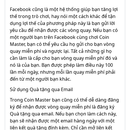
Facebook cũng là một hệ thống giúp bạn tăng lợi
thế trong trò chơi, hay nói một cách khác để tận
dụng lợi thế của phương pháp này là bạn gửi lời
yêu cầu để nhận được các vòng quay. Nếu bạn có
một người bạn trên Facebook cùng chơi Coin
Master, bạn có thể yêu cầu họ gửi cho bạn vòng
quay miễn phí và ngược lại. Tất cả những gì họ
cần làm là cấp cho bạn vòng quay miễn phí đó và
nó là của bạn. Bạn được phép làm điều này 100
lần mỗi ngày, nhưng mỗi lần quay miễn phí phải
đến từ một người bạn khác.
Sử dụng Quà tặng qua Email
Trong Coin Master bạn cũng có thể dễ dàng đăng
ký để nhận được vòng quay miễn phí là đăng ký
Quà tặng qua email. Nếu bạn chọn làm cách này,
bạn sẽ nhận được một email hàng ngày với một
liên kết quà tặng đính kèm. Chỉ cần mở liên kết