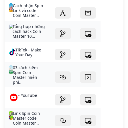
Cach nhận Spin
Link và code
Coin Master...
Tổng hợp những
cách hack Coin
Master 10...
TikTok - Make
Your Day
03 cách kiếm
Spin Coin
Master miễn
phí...
- YouTube
Link Spin Coin
Master code
Coin Master...