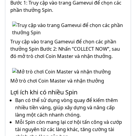
Bước 1: Truy cập vào trang Gamevui để chọn các
phần thưởng Spin.
Truy cập vào trang Gamevui để chọn các phần
thưởng Spin Bước 2: Nhấn “COLLECT NOW”, sau
đó mở trò chơi Coin Master và nhận thưởng.
Mở trò chơi Coin Master và nhận thưởng
Lợi ích khi có nhiều Spin
Bạn có thể sử dụng vòng quay để kiếm thêm
nhiều tiền vàng, giúp xây dựng và nâng cấp
làng một cách nhanh chóng.
Mỗi Spin còn mang lại cơ hội tấn công và cướp
tài nguyên từ các làng khác, tăng cường tài