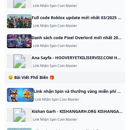
Link Nhận Spin Coin Master
Full code Roblox update mới nhất 03/2025 nhận Robux miễn phí Tổng hợp code Roblox mới nhất 2025. Đồng thời, hướng dẫn cách nhập code Roblox, Robux 10,000 miễn phí trong game Roblox đơn giản nhất Vân Phạm Ngày đăng: 01/02/2024-Cập nhật: 01/01/2025 Roblox hiện đang thu về lượng người chơi cực khủng mỗi ngày, bởi đây là tựa game nhập vai đỉnh cao. Gần đây nhất, game lại tiếp tục cập nhật code Roblox mới nhất 2025 nhận tiền Robux giúp game thủ có thể trải nghiệm tốt hơn.
Link Nhận Spin Coin Master
Danh sách code Pixel Overlord mới nhất 2025 cách nhập Danh sách code Pixel Overlord miễn phí mới nhất 2025 và hướng dẫn nhận thêm nhiều mã code mới nhanh nhất. Cách nhập code Pixel Overlord Trang Hà Ngày đăng: 16/11/2024-Cập nhật: 16/11/2024 Việc sử dụng các code Pixel Overlord không chỉ giúp người chơi có thêm nhiều vật phẩm giá trị mà còn gia tăng sức mạnh đáng kể. Trong bài viết này, Sforum sẽ hướng dẫn chi tiết cách nhập code Pixel Overlord miễn phí, mới nhất.
Link Nhận Spin Coin Master
Ana Sayfa - HOOVERYETKILISERVISI.COM HOOVERYETKILISERVISI.COM This domain name is for sale. Owning a suitable domain name will help you achieve greater success in your career. For any business consultation about HOOVERYETKILISERVISI.COM, please contact us! ! ! available for sale For instantly purchase. Please contact us to get this domain. Get A Quote Telegram Whatsapp Skype email protected Primary Language Swahili Number Of Records 63 Website Building Age 12 Domain Age 12 Oldest Record Year 2013-09-29 05:01:54 Latest Record Year 2024-06-14 06:34:24 This domain name was built between 2013 and 2014 for a period of 1 year.
Link Nhận Spin Coin Master
😉 Bài Viết Phổ Biến 🎁
Link nhận Spin và thưởng vàng miễn phí game Pet Master cập nhật 23/01/2025 Dưới đây, GameVui xin chia sẻ link nhận Spin Pet Master miễn phí cập nhật hàng ngày để các bạn có thể nhận trực tiếp Pet Master Free Spins And Coins Game Mobile 156 Đánh giá Nếu bạn đã nhàm chán với Coin Master thì Pet Master là một lựa chọn thay thế thú vị với gameplay tương tự. Cả hai trò chơi đều của Moon Active và đều dành được sự yêu mến của cộng đồng game thủ.
Link Nhận Spin Coin Master
Kishan Garh - KISHANGARH.ORG KISHANGARH.ORG This domain name is for sale. Owning a suitable domain name will help you achieve greater success in your career. For any business consultation about KISHANGARH.ORG, please contact us! ! ! available for sale For instantly purchase. Please contact us to get this domain. Get A Quote Telegram Whatsapp Skype email protected Primary Language Unknown Number Of Records 48 Website Building Age 9 Domain Age 12 Oldest Record Year 2013-05-18 01:01:34 Latest Record Year 2024-12-08 09:21:03 This domain name was built between 2016 and 2018 for a period of 2 year.
Link Nhận Spin Coin Master