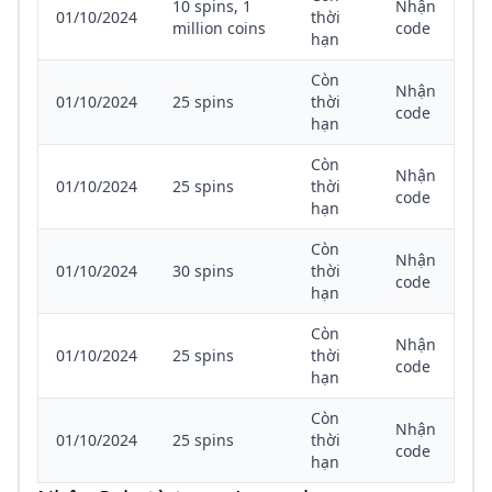
10 spins, 1
Nhận
01/10/2024
thời
million coins
code
hạn
Còn
Nhận
01/10/2024
25 spins
thời
code
hạn
Còn
Nhận
01/10/2024
25 spins
thời
code
hạn
Còn
Nhận
01/10/2024
30 spins
thời
code
hạn
Còn
Nhận
01/10/2024
25 spins
thời
code
hạn
Còn
Nhận
01/10/2024
25 spins
thời
code
hạn