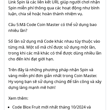
Link Spin là các liên kết URL giúp người chơi nhận
Spin miễn phí thông qua các hoạt động như bình
luận, chia sẻ hoặc hoàn thành nhiệm vụ.
Câu 5:Mã Code Coin Master có thể sử dụng bao
nhiêu lần?
Số lần sử dụng mã Code khác nhau tùy thuộc vào
từng mã. Một số mã chỉ được sử dụng một lần,
trong khi các mã khác có thể được dùng nhiều lần
cho đến khi đạt giới hạn.
Trên đây là những phương pháp nhận Spin và
vàng miễn phí đơn giản nhất trong Coin Master.
Hy vọng bạn sẽ sử dụng chúng để tấn công và xây
dựng làng mạnh mẽ hơn!
Xem thêm:
Code Blox Fruit mới nhất tháng 10/2024 và