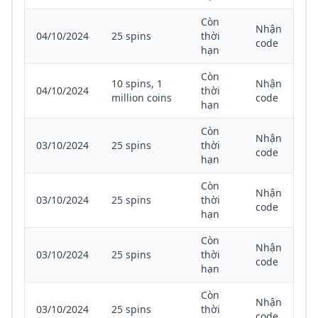
Còn
Nhận
04/10/2024
25 spins
thời
code
hạn
Còn
10 spins, 1
Nhận
04/10/2024
thời
million coins
code
hạn
Còn
Nhận
03/10/2024
25 spins
thời
code
hạn
Còn
Nhận
03/10/2024
25 spins
thời
code
hạn
Còn
Nhận
03/10/2024
25 spins
thời
code
hạn
Còn
Nhận
03/10/2024
25 spins
thời
code