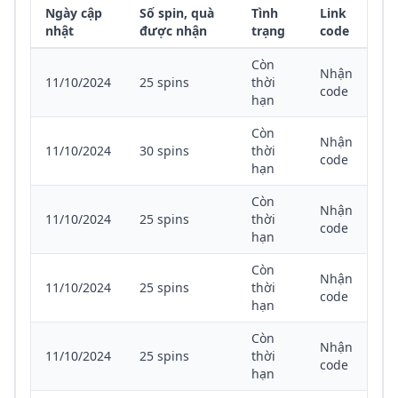
Ngày cập
Số spin, quà
Tình
Link
nhật
được nhận
trạng
code
Còn
Nhận
11/10/2024
25 spins
thời
code
hạn
Còn
Nhận
11/10/2024
30 spins
thời
code
hạn
Còn
Nhận
11/10/2024
25 spins
thời
code
hạn
Còn
Nhận
11/10/2024
25 spins
thời
code
hạn
Còn
Nhận
11/10/2024
25 spins
thời
code
hạn