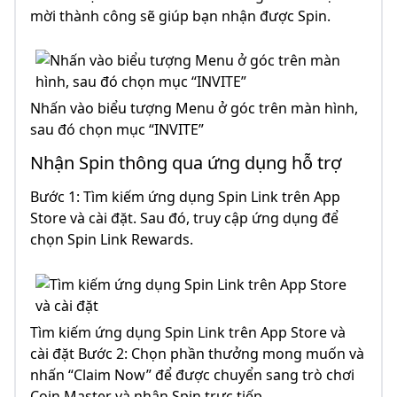
mời thành công sẽ giúp bạn nhận được Spin.
Nhấn vào biểu tượng Menu ở góc trên màn hình,
sau đó chọn mục “INVITE”
Nhận Spin thông qua ứng dụng hỗ trợ
Bước 1: Tìm kiếm ứng dụng Spin Link trên App
Store và cài đặt. Sau đó, truy cập ứng dụng để
chọn Spin Link Rewards.
Tìm kiếm ứng dụng Spin Link trên App Store và
cài đặt Bước 2: Chọn phần thưởng mong muốn và
nhấn “Claim Now” để được chuyển sang trò chơi
Coin Master và nhận Spin trực tiếp.