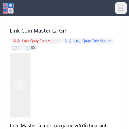
Ope
Link Coin Master Là Gì?
Nhận Lượt Quay Coin Master
Nhận Lượt Quay Coin Master
🕒 1
🗒️ 60
Previous
Next
Coin Master là một tựa game với đồ họa sinh