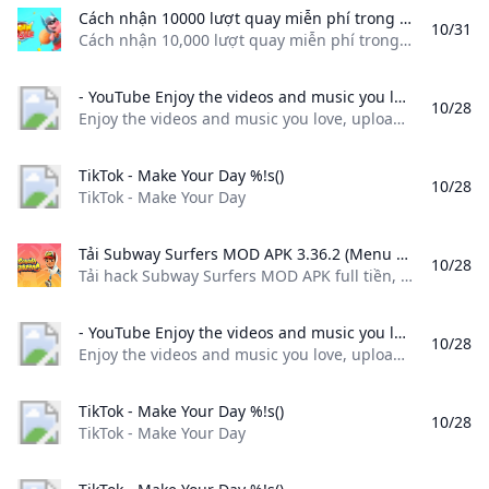
Cách nhận 10000 lượt quay miễn phí trong Coin Master ngày 7/3/2024 Cách nhận 10000 lượt quay miễn phí trong Coin Master vào ngày 7/3/2024 sẽ giúp bạn có được nhiều lượt quay và vàng. Điều này sẽ giúp bạn xây dựng ngôi làng nhanh chóng và dễ dàng hơn.
10/31
Cách nhận 10,000 lượt quay miễn phí trong Coin Master vào ngày 7/3/2024 sẽ giúp bạn có được nhiều lượt quay và vàng. Điều này sẽ giúp bạn xây dựng ngôi làng nhanh chóng và dễ dàng hơn. BuzzNội dung bài viết2. Hack Coin Master là gì? 3. Cách nhận 10,000 lượt quay Coin Master vào ngày 7/3/2024 4. Nhận link quay spin tại Mytour 5. Tham gia cộng đồng Coin Master trên Facebook để kết bạn 6.
- YouTube Enjoy the videos and music you love upload original content and share it all with friends family and the world on YouTube.
10/28
Enjoy the videos and music you love, upload original content, and share it all with friends, family, and the world on YouTube.
TikTok - Make Your Day %!s()
10/28
TikTok - Make Your Day
Tải Subway Surfers MOD APK 3.36.2 (Menu Vô hạn tiền bất tử nhảy cao) Tải hack Subway Surfers MOD APK full tiền với lối chơi cho bạn được trải nghiệm chạy trốn vô tận hấp dẫn. Nhiều nhân vật vật phẩm hấp dẫn. Khám phá ngay!
10/28
Tải hack Subway Surfers MOD APK full tiền, với lối chơi cho bạn được trải nghiệm chạy trốn vô tận hấp dẫn. Nhiều nhân vật, vật phẩm hấp dẫn. Khám phá ngay! Cập nhật 27/10/2024 (2 ngày trước) Subway Surfers MOD APK Menu Mega dễ dàng cho bạn cùng hệ thống nhân vật làm náo loạn nhà ga tàu và khiến cảnh sát phải lo lắng. Download| Tên | Subway Surfers APK | |—|—| | Nhà Phát Hành | SYBO Games | | Phiên Bản | 3.
- YouTube Enjoy the videos and music you love upload original content and share it all with friends family and the world on YouTube.
10/28
Enjoy the videos and music you love, upload original content, and share it all with friends, family, and the world on YouTube.
TikTok - Make Your Day %!s()
10/28
TikTok - Make Your Day