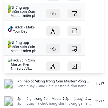
Những app
nhận spin Coin
Master miễn phí
TikTok - Make
Your Day
Những app
nhận spin Coin
Master miễn phí
Hack Spin Coin
Master Kiếm
Nhiều Lượt...
Khi nào có Viking trong Coin Master? Vòng quay Viking Coin Master là tính năng mới xuất hiện ngay sau khi đạt Cấp 50 xuất hiện mỗi 3 ngày một lần.
11/17
Vòng quay Viking Coin Master là tính năng mới xuất hiện ngay sau khi đạt Cấp 50, xuất hiện mỗi 3 ngày một lần.
Spin là gì trong Coin Master? Spin (quay) là chức năng chính trong game Coin Master người chơi có thể quay ra các chức năng như: Búa sét Khiên Vàng và Đào trộm vàng từ nhà bạn bè trong game. Nếu bạn không thể đăng nhập vào Coin Master hãy xem hướng dẫn cài đặt ứng dụng 1.1.1.1 và kích hoạt 1.1.1.1 trước khi vào game hoặc chơi trên nền web.29‏/05‏/2020
11/17
Spin (quay) là chức năng chính trong game Coin Master, người chơi có thể quay ra các chức năng như: Búa sét, Khiên, Vàng và Đào trộm vàng từ nhà bạn bè trong game. Nếu bạn không thể đăng nhập vào Coin Master hãy xem hướng dẫn cài đặt ứng dụng 1.1.1.1 và kích hoạt 1.1.1.1 trước khi vào game hoặc chơi trên nền web.29‏/05‏/2020