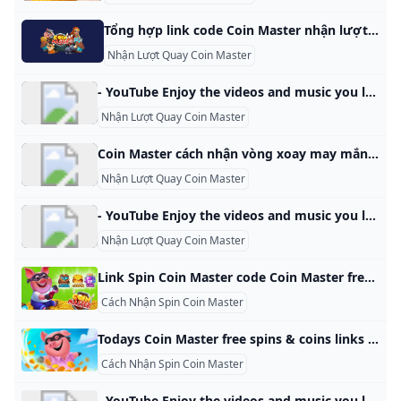
Tổng hợp link code Coin Master nhận lượt spin miễn phí 10/2024 Toàn bộ các link code Coin Master free cập nhật trong bài viết này sẽ giúp bạn nhanh chóng tận hưởng những lượt quay miễn phí qua mỗi ngày. Về cơ bản, Coin Master là một trò chơi di động phổ biến phát triển bởi Moon Active. Trò chơi này kết hợp các yếu tố của xây dựng làng, quay may mắn (spin), và chiến lược để kiếm được các mục tiêu và tiến trình trong trò chơi.
Nhận Lượt Quay Coin Master
- YouTube Enjoy the videos and music you love, upload original content, and share it all with friends, family, and the world on YouTube.
Nhận Lượt Quay Coin Master
Coin Master cách nhận vòng xoay may mắn mà không phải ai cũng biết Làm cách nào để nhận thêm lượt quay may mắn trong game điện thoại nổi tiếng Coin Master. Hãy xem bài viết để biêt nhé.,24hStore.vn 06/10/2020 7945 Hoàng Trúc Trò chơi Coin Master là trò chơi được xây dựng dựa trên chủ đề về cướp biển và hải tặc được phát triển mạnh mẽ trên điện thoại thông minh. Người chơi sẽ hóa thân thành một tên cướp biển thực thụ và để làm giàu cho ngôi làng của mình, người chơi phải đột kích và tấn công người khác để thu thập vàng dựa trên những vòng quay may mắn.
Nhận Lượt Quay Coin Master
- YouTube Enjoy the videos and music you love, upload original content, and share it all with friends, family, and the world on YouTube.
Nhận Lượt Quay Coin Master
Link Spin Coin Master code Coin Master free mới nhất 15/03/2025 Tổng hợp link Spin Coin Master 2025 mới nhất hôm nay. Xem các cách nhận spin link Coin Master free thưởng 1000 vàng new giá trị Vân Phạm Ngày đăng: 15/01/2025-Cập nhật: 06/03/2025 Link spin Coin Master mới nhất 2025 là một lợi ích quan trọng được game thủ săn tìm cực cao. Chúng giúp người chơi nhận được lượt quay giá trị mở ra nhiều phần thưởng vàng, lượt tấn công các nhà khác để giành chiến lợi phẩm.
Cách Nhận Spin Coin Master
Todays Coin Master free spins & coins links (October 2024) LEVVVEL Get daily Coin Master free spins and coins with our updated links. Play the popular slot game with ease and enjoy free rewards. Start spinning now! Collect these daily free rewards and start spinning now! 25 spins 25 spins 25 spins 30 spins 25 spins 25 spins Coin Master free spins & coins October 28 25 spins 25 spins 30 spins 25 spins 25 spins 25 spins 10 spins, 1 million coins 25 spins Coin Master free spins & coins October 27 25 spins 25 spins 25 spins 25 spins 25 spins 10 spins, 1 million coins Coin Master free spins & coins October 26 10 spins, 1 million coins 25 spins 25 spins Coin Master free spins & coins October 25 25 spins 25 spins 25 spins 25 spins Coin Master free spins & coins October 24 10 spins, 1 million coins 25 spins 25 spins 30 spins 10 spins, 1 million coins 25 spins Coin Master free spins & coins October 23 25 spins 25 spins 25 spins 25 spins 25 spins 25 spins 10 spins, 1 million coins Coin Master free spins & coins October 22 25 spins 25 spins 25 spins 25 spins 30 spins Coin Master free spins & coins October 21 25 spins 25 spins 25 spins 30 spins 25 spins 10 spins, 1 million coins 25 spins Coin Master free spins & coins October 20 25 spins 25 spins 25 spins 10 spins, 1 million coins 25 spins 25 spins 25 spins Coin Master free spins & coins October 19 25 spins 25 spins 25 spins 25 spins 10 spins, 1 million coins Coin Master free spins & coins October 18 25 spins 25 spins 25 spins 25 spins 25 spins 25 spins Coin Master free spins & coins October 17 25 spins 25 spins 30 spins 25 spins 25 spins Coin Master free spins & coins October 16 25 spins 25 spins 25 spins 10 spins, 1 million coin 25 spins 25 spins 25 spins Coin Master free spins & coins October 15 25 spins 25 spins 25 spins 10 spins, 1 million coins 30 spins 25 spins Coin Master free spins & coins October 14 25 spins 25 spins 25 spins 25 spins 25 spins 25 spins 25 spins Coin Master free spins & coins October 13 25 spins 25 spins 25 spins 25 spins 25 spins 25 spins Coin Master free spins & coins October 12 25 spins 25 spins 25 spins 10 spins, 1 million coins 25 spins Coin Master free spins & coins October 11 25 spins 10 spins, 1 million coins 25 spins 25 spins Coin Master free spins & coins October 10 25 spins 30 spins 25 spins 25 spins 25 spins 25 spins 25 spins Coin Master free spins & coins October 9 25 spins 25 spins 25 spins 25 spins 25 spins 10 spins, 1 million coins Coin Master free spins & coins October 8 25 spins 25 spins 25 spins 25 spins 25 spins 25 spins 25 spins 35 spins 25 spins Coin Master free spins & coins October 7 25 spins 10 spins, 1 million coins 25 spins 30 spins 25 spins 25 spins Coin Master free spins & coins October 6 25 spins 25 spins 25 spins 10 spins 25 spins 25 spins Coin Master free spins & coins October 5 25 spins 25 spins 25 spins 10 spins, 1 million coins How to get more free spins & coins in Coin Master Moon Active Checking here for daily links isn’t the only way that you can get Coin Master free spins and coins!
Cách Nhận Spin Coin Master
- YouTube Enjoy the videos and music you love, upload original content, and share it all with friends, family, and the world on YouTube.