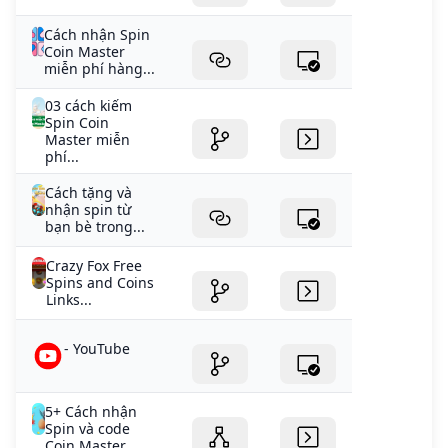
Cách nhận Spin
Coin Master
miễn phí hàng...
03 cách kiếm
Spin Coin
Master miễn
phí...
Cách tặng và
nhận spin từ
bạn bè trong...
Crazy Fox Free
Spins and Coins
Links...
- YouTube
5+ Cách nhận
Spin và code
Coin Master...