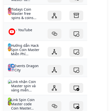
Todays Coin
Master free
spins & coins...
- YouTube
Hướng dẫn Hack
Spin Coin Master
Miễn Phí...
Events Dragon
City
Link nhận Coin
Master spin và
vàng miễn...
Link Spin Coin
Master code
Coin Master...