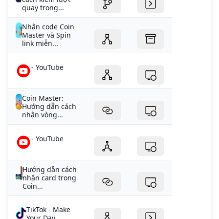
quay trong...
Nhận code Coin
Master và Spin
link miễn...
- YouTube
Coin Master:
Hướng dẫn cách
nhận vòng...
- YouTube
Hướng dẫn cách
nhận card trong
Coin...
TikTok - Make
Your Day