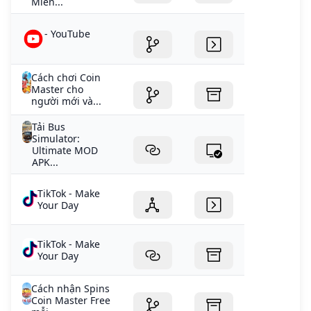
Miễn...
- YouTube
Cách chơi Coin
Master cho
người mới và...
Tải Bus
Simulator:
Ultimate MOD
APK...
TikTok - Make
Your Day
TikTok - Make
Your Day
Cách nhận Spins
Coin Master Free