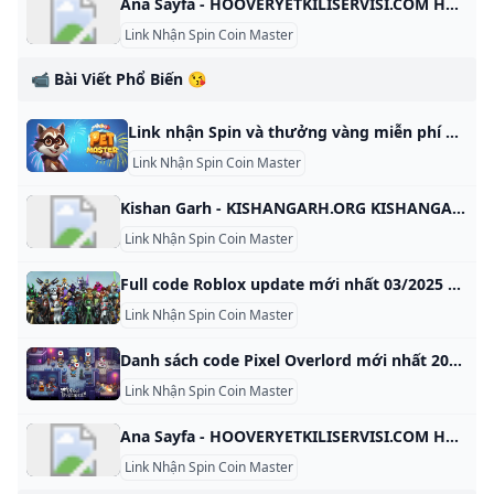
Ana Sayfa - HOOVERYETKILISERVISI.COM HOOVERYETKILISERVISI.COM This domain name is for sale. Owning a suitable domain name will help you achieve greater success in your career. For any business consultation about HOOVERYETKILISERVISI.COM, please contact us! ! ! available for sale For instantly purchase. Please contact us to get this domain. Get A Quote Telegram Whatsapp Skype email protected Primary Language Swahili Number Of Records 63 Website Building Age 12 Domain Age 12 Oldest Record Year 2013-09-29 05:01:54 Latest Record Year 2024-06-14 06:34:24 This domain name was built between 2013 and 2014 for a period of 1 year.
Link Nhận Spin Coin Master
📹 Bài Viết Phổ Biến 😘
Link nhận Spin và thưởng vàng miễn phí game Pet Master cập nhật 23/01/2025 Dưới đây, GameVui xin chia sẻ link nhận Spin Pet Master miễn phí cập nhật hàng ngày để các bạn có thể nhận trực tiếp Pet Master Free Spins And Coins Game Mobile 156 Đánh giá Nếu bạn đã nhàm chán với Coin Master thì Pet Master là một lựa chọn thay thế thú vị với gameplay tương tự. Cả hai trò chơi đều của Moon Active và đều dành được sự yêu mến của cộng đồng game thủ.
Link Nhận Spin Coin Master
Kishan Garh - KISHANGARH.ORG KISHANGARH.ORG This domain name is for sale. Owning a suitable domain name will help you achieve greater success in your career. For any business consultation about KISHANGARH.ORG, please contact us! ! ! available for sale For instantly purchase. Please contact us to get this domain. Get A Quote Telegram Whatsapp Skype email protected Primary Language Unknown Number Of Records 48 Website Building Age 9 Domain Age 12 Oldest Record Year 2013-05-18 01:01:34 Latest Record Year 2024-12-08 09:21:03 This domain name was built between 2016 and 2018 for a period of 2 year.
Link Nhận Spin Coin Master
Full code Roblox update mới nhất 03/2025 nhận Robux miễn phí Tổng hợp code Roblox mới nhất 2025. Đồng thời, hướng dẫn cách nhập code Roblox, Robux 10,000 miễn phí trong game Roblox đơn giản nhất Vân Phạm Ngày đăng: 01/02/2024-Cập nhật: 01/01/2025 Roblox hiện đang thu về lượng người chơi cực khủng mỗi ngày, bởi đây là tựa game nhập vai đỉnh cao. Gần đây nhất, game lại tiếp tục cập nhật code Roblox mới nhất 2025 nhận tiền Robux giúp game thủ có thể trải nghiệm tốt hơn.
Link Nhận Spin Coin Master
Danh sách code Pixel Overlord mới nhất 2025 cách nhập Danh sách code Pixel Overlord miễn phí mới nhất 2025 và hướng dẫn nhận thêm nhiều mã code mới nhanh nhất. Cách nhập code Pixel Overlord Trang Hà Ngày đăng: 16/11/2024-Cập nhật: 16/11/2024 Việc sử dụng các code Pixel Overlord không chỉ giúp người chơi có thêm nhiều vật phẩm giá trị mà còn gia tăng sức mạnh đáng kể. Trong bài viết này, Sforum sẽ hướng dẫn chi tiết cách nhập code Pixel Overlord miễn phí, mới nhất.
Link Nhận Spin Coin Master
Ana Sayfa - HOOVERYETKILISERVISI.COM HOOVERYETKILISERVISI.COM This domain name is for sale. Owning a suitable domain name will help you achieve greater success in your career. For any business consultation about HOOVERYETKILISERVISI.COM, please contact us! ! ! available for sale For instantly purchase. Please contact us to get this domain. Get A Quote Telegram Whatsapp Skype email protected Primary Language Swahili Number Of Records 63 Website Building Age 12 Domain Age 12 Oldest Record Year 2013-09-29 05:01:54 Latest Record Year 2024-06-14 06:34:24 This domain name was built between 2013 and 2014 for a period of 1 year.
Link Nhận Spin Coin Master