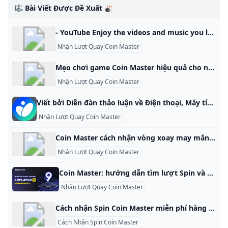
🎼 Bài Viết Được Đề Xuất 🎳
- YouTube Enjoy the videos and music you love, upload original content, and share it all with friends, family, and the world on YouTube.
Nhận Lượt Quay Coin Master
Mẹo chơi game Coin Master hiệu quả cho người mới. Chỉ sau vài ngày ra mắt, game xây dựng cướp biển Coin Master đã trở thành trò chơi có lượt tải nhiều nhất trên hệ thống App Store lẫn Google Play. Giữ mức Spin khoảng 9500 Bạn nên cố gắng bắt đầu các sự kiện với mức 9500 để đạt tiêu chuẩn xếp vào nhóm cấp 1, khi ở nhóm này chúng ta sẽ có tỉ lệ chiến thắng cao và kiếm được nhiều Spin và Coin hơn.
Nhận Lượt Quay Coin Master
Viết bởi Diễn đàn thảo luận về Điện thoại, Máy tính, Máy ảnh và các thiết bị Khoa học & Công nghệ.
Nhận Lượt Quay Coin Master
Coin Master cách nhận vòng xoay may mắn mà không phải ai cũng biết Làm cách nào để nhận thêm lượt quay may mắn trong game điện thoại nổi tiếng Coin Master. Hãy xem bài viết để biêt nhé.,24hStore.vn 06/10/2020 7897 Hoàng Trúc Trò chơi Coin Master là trò chơi được xây dựng dựa trên chủ đề về cướp biển và hải tặc được phát triển mạnh mẽ trên điện thoại thông minh. Người chơi sẽ hóa thân thành một tên cướp biển thực thụ và để làm giàu cho ngôi làng của mình, người chơi phải đột kích và tấn công người khác để thu thập vàng dựa trên những vòng quay may mắn.
Nhận Lượt Quay Coin Master
Coin Master: hướng dẫn tìm lượt Spin và Coin miễn phí mỗi ngày-Hướng dẫn chơi game-LDPlayer 2023-12-08 Coin Master là một trò chơi quay thưởng rất thú vị, vô cùng hấp dẫn và được đông đảo cộng đồng mạng quan tâm. Game có lối chơi rất đơn giản, bạn chỉ việc kiếm tiền để xây dựng ngôi làng riêng. Để có tiền thì cách tốt nhất là kiếm từ lượt quay. Để có lượt quay thì cách tốt nhất là bạn nên tham khảo qua bài viết này.
Nhận Lượt Quay Coin Master
Cách nhận Spin Coin Master miễn phí hàng ngày - Chạy Spin Coin Master Cách nhận Spin Coin Master miễn phí hàng ngày qua cách chạy spin, kiếm spin trong Coin Master theo các cách dưới bài viết sau bạn nhé. Để nhận spin nhiều. By BinhDuong Computer Cách nhận Spin Coin Master miễn phí hàng ngày qua cách chạy spin, kiếm spin trong Coin Master theo các cách dưới bài viết sau bạn nhé. Để nhận spin nhiều. Cách nhận Spin Coin Master miễn phí hàng ngày
Cách Nhận Spin Coin Master