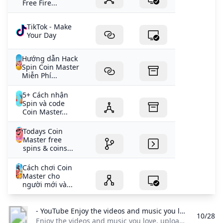
Free Fire...
TikTok - Make
Your Day
Hướng dẫn Hack
Spin Coin Master
Miễn Phí...
5+ Cách nhận
Spin và code
Coin Master...
Todays Coin
Master free
spins & coins...
Cách chơi Coin
Master cho
người mới và...
- YouTube Enjoy the videos and music you love upload original content and share it all with friends family and the world on YouTube.
10/28
Enjoy the videos and music you love, upload original content, and share it all with friends, family, and the world on YouTube.