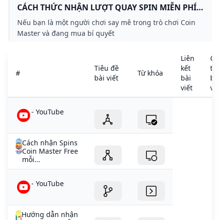
CÁCH THỨC NHẬN LƯỢT QUAY SPIN MIỄN PHÍ
ĐỂ TRỞ NÊN THỢ SĂN GIỎI - U BLOG
Nếu bạn là một người chơi say mê trong trò chơi Coin
Master và đang mua bí quyết
Liên
Ch
Tiêu đề
kết
tiế
#
Từ khóa
bài viết
bài
bà
viết
viế
- YouTube
Cách nhận Spins
Coin Master Free
mỗi...
- YouTube
Hướng dẫn nhận