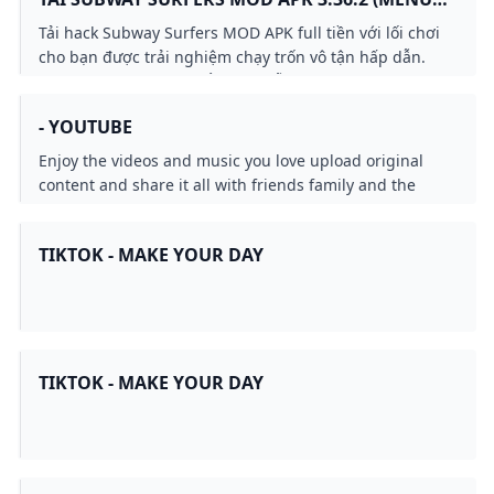
VÔ HẠN TIỀN BẤT TỬ NHẢY CAO)
Tải hack Subway Surfers MOD APK full tiền với lối chơi
cho bạn được trải nghiệm chạy trốn vô tận hấp dẫn.
Nhiều nhân vật vật phẩm hấp dẫn. Khám phá ngay!
- YOUTUBE
Enjoy the videos and music you love upload original
content and share it all with friends family and the
world on YouTube.
TIKTOK - MAKE YOUR DAY
TIKTOK - MAKE YOUR DAY