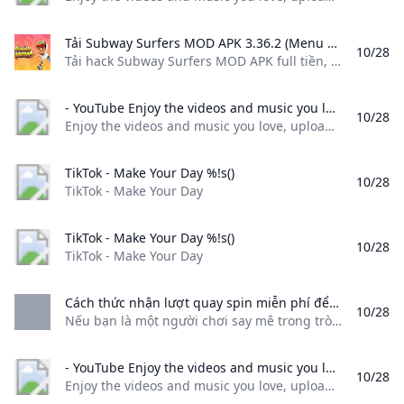
Tải Subway Surfers MOD APK 3.36.2 (Menu Vô hạn tiền bất tử nhảy cao) Tải hack Subway Surfers MOD APK full tiền với lối chơi cho bạn được trải nghiệm chạy trốn vô tận hấp dẫn. Nhiều nhân vật vật phẩm hấp dẫn. Khám phá ngay!
10/28
Tải hack Subway Surfers MOD APK full tiền, với lối chơi cho bạn được trải nghiệm chạy trốn vô tận hấp dẫn. Nhiều nhân vật, vật phẩm hấp dẫn. Khám phá ngay! Cập nhật 27/10/2024 (2 ngày trước) Subway Surfers MOD APK Menu Mega dễ dàng cho bạn cùng hệ thống nhân vật làm náo loạn nhà ga tàu và khiến cảnh sát phải lo lắng. Download| Tên | Subway Surfers APK | |—|—| | Nhà Phát Hành | SYBO Games | | Phiên Bản | 3.
- YouTube Enjoy the videos and music you love upload original content and share it all with friends family and the world on YouTube.
10/28
Enjoy the videos and music you love, upload original content, and share it all with friends, family, and the world on YouTube.
TikTok - Make Your Day %!s()
10/28
TikTok - Make Your Day
TikTok - Make Your Day %!s()
10/28
TikTok - Make Your Day
Cách thức nhận lượt quay spin miễn phí để trở nên thợ săn giỏi - U Blog Nếu bạn là một người chơi say mê trong trò chơi Coin Master và đang mua bí quyết
10/28
Nếu bạn là một người chơi say mê trong trò chơi Coin Master và đang mua bí quyết 影片已經成功發佈, 您現在可以隨時查閱、編輯或刪
- YouTube Enjoy the videos and music you love upload original content and share it all with friends family and the world on YouTube.
10/28
Enjoy the videos and music you love, upload original content, and share it all with friends, family, and the world on YouTube.