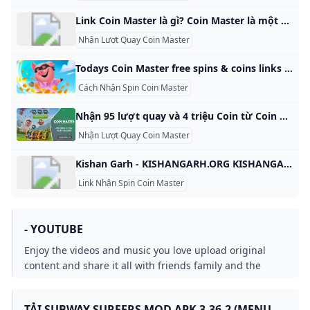
Link Coin Master là gì? Coin Master là một tựa game với đồ họa sinh động và lối chơi vô cùng thú vị. Trong Coin Master, người chơi có thể mời bạn bè tham gia bằng cách gửi cho họ đường link dẫn tới trò chơi. Khi bạn bè nhấp vào link và cài đặt game, bạn sẽ nhận được nhiều phần thưởng hấp dẫn.15‏/12‏/2023
Nhận Lượt Quay Coin Master
Todays Coin Master free spins & coins links (October 2024) LEVVVEL Get daily Coin Master free spins and coins with our updated links. Play the popular slot game with ease and enjoy free rewards. Start spinning now! Collect these daily free rewards and start spinning now! 25 spins 25 spins 25 spins 30 spins 25 spins 25 spins Coin Master free spins & coins October 28 25 spins 25 spins 30 spins 25 spins 25 spins 25 spins 10 spins, 1 million coins 25 spins Coin Master free spins & coins October 27 25 spins 25 spins 25 spins 25 spins 25 spins 10 spins, 1 million coins Coin Master free spins & coins October 26 10 spins, 1 million coins 25 spins 25 spins Coin Master free spins & coins October 25 25 spins 25 spins 25 spins 25 spins Coin Master free spins & coins October 24 10 spins, 1 million coins 25 spins 25 spins 30 spins 10 spins, 1 million coins 25 spins Coin Master free spins & coins October 23 25 spins 25 spins 25 spins 25 spins 25 spins 25 spins 10 spins, 1 million coins Coin Master free spins & coins October 22 25 spins 25 spins 25 spins 25 spins 30 spins Coin Master free spins & coins October 21 25 spins 25 spins 25 spins 30 spins 25 spins 10 spins, 1 million coins 25 spins Coin Master free spins & coins October 20 25 spins 25 spins 25 spins 10 spins, 1 million coins 25 spins 25 spins 25 spins Coin Master free spins & coins October 19 25 spins 25 spins 25 spins 25 spins 10 spins, 1 million coins Coin Master free spins & coins October 18 25 spins 25 spins 25 spins 25 spins 25 spins 25 spins Coin Master free spins & coins October 17 25 spins 25 spins 30 spins 25 spins 25 spins Coin Master free spins & coins October 16 25 spins 25 spins 25 spins 10 spins, 1 million coin 25 spins 25 spins 25 spins Coin Master free spins & coins October 15 25 spins 25 spins 25 spins 10 spins, 1 million coins 30 spins 25 spins Coin Master free spins & coins October 14 25 spins 25 spins 25 spins 25 spins 25 spins 25 spins 25 spins Coin Master free spins & coins October 13 25 spins 25 spins 25 spins 25 spins 25 spins 25 spins Coin Master free spins & coins October 12 25 spins 25 spins 25 spins 10 spins, 1 million coins 25 spins Coin Master free spins & coins October 11 25 spins 10 spins, 1 million coins 25 spins 25 spins Coin Master free spins & coins October 10 25 spins 30 spins 25 spins 25 spins 25 spins 25 spins 25 spins Coin Master free spins & coins October 9 25 spins 25 spins 25 spins 25 spins 25 spins 10 spins, 1 million coins Coin Master free spins & coins October 8 25 spins 25 spins 25 spins 25 spins 25 spins 25 spins 25 spins 35 spins 25 spins Coin Master free spins & coins October 7 25 spins 10 spins, 1 million coins 25 spins 30 spins 25 spins 25 spins Coin Master free spins & coins October 6 25 spins 25 spins 25 spins 10 spins 25 spins 25 spins Coin Master free spins & coins October 5 25 spins 25 spins 25 spins 10 spins, 1 million coins How to get more free spins & coins in Coin Master Moon Active Checking here for daily links isn’t the only way that you can get Coin Master free spins and coins!
Cách Nhận Spin Coin Master
Nhận 95 lượt quay và 4 triệu Coin từ Coin Master ngày 10/6/2020 Link nhận vòng quay miễn phí từ Coin Master sẽ được Mytour chia sẻ, mang đến cho bạn cơ hội nhận 95 lượt quay và 4 triệu Coin trong ngày 10/6/2020. BuzzNội dung bài viết2. Cập nhật Link nhận vòng quay miễn phí từ Coin Master vào ngày 10/6/2020 Xem thêmXem thêmĐọc tóm tắt Các đường Link nhận lượt quay và Coin miễn phí từ Coin Master vào ngày 10/6/2020 được Mytour tổng hợp từ nhiều nguồn đáng tin cậy.
Nhận Lượt Quay Coin Master
Kishan Garh - KISHANGARH.ORG KISHANGARH.ORG This domain name is for sale. Owning a suitable domain name will help you achieve greater success in your career. For any business consultation about KISHANGARH.ORG, please contact us! ! ! available for sale For instantly purchase. Please contact us to get this domain. Get A Quote Telegram Whatsapp Skype email protected Primary Language Unknown Number Of Records 48 Website Building Age 9 Domain Age 12 Oldest Record Year 2013-05-18 01:01:34 Latest Record Year 2024-12-08 09:21:03 This domain name was built between 2016 and 2018 for a period of 2 year.
Link Nhận Spin Coin Master
- YOUTUBE
Enjoy the videos and music you love upload original
content and share it all with friends family and the
world on YouTube.
TẢI SUBWAY SURFERS MOD APK 3.36.2 (MENU