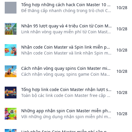
Tổng hợp những cách hack Coin Master 10 000 Spin link Vô hạn Spin và Coin mới nhất tháng 1/2024 Để thăng cấp nhanh chóng trong trò chơi Coin Master bạn cần phải tích lũy một lượng lớn Spin và Vàng. Cùng tìm hiểu những cách hacks spin mới nhất tháng 1/2024 nhé.
10/28
Để thăng cấp nhanh chóng trong trò chơi Coin Master, bạn cần phải tích lũy một lượng lớn Spin và Vàng. Cùng tìm hiểu những cách hacks spin mới nhất tháng 1/2024 nhé. Hoàng Phúc
Nhận 95 lượt quay và 4 triệu Coin từ Coin Master ngày 10/6/2020 Link nhận vòng quay miễn phí từ Coin Master sẽ được Mytour chia sẻ mang đến cho bạn cơ hội nhận 95 lượt quay và 4 triệu Coin trong ngày 10/6/2020.
10/28
Link nhận vòng quay miễn phí từ Coin Master sẽ được Mytour chia sẻ, mang đến cho bạn cơ hội nhận 95 lượt quay và 4 triệu Coin trong ngày 10/6/2020. BuzzNội dung bài viết2. Cập nhật Link nhận vòng quay miễn phí từ Coin Master vào ngày 10/6/2020 Xem thêmXem thêmĐọc tóm tắt Các đường Link nhận lượt quay và Coin miễn phí từ Coin Master vào ngày 10/6/2020 được Mytour tổng hợp từ nhiều nguồn đáng tin cậy.
Nhận code Coin Master và Spin link miễn phí mới nhất hôm nay Nhận code Coin Master và link nhận Spin miễn phí mỗi ngày. Tổng hợp thêm link nhận Spin Coin Master free mới nhất thưởng vàng năm 2024
10/28
Nhận code Coin Master và link nhận Spin miễn phí mỗi ngày. Tổng hợp thêm link nhận Spin Coin Master free mới nhất thưởng vàng năm 2024 ByYến Nhi -20/03/20240810 Coin Master hiện là một trong số nhiều tựa game thu hút được lượt người chơi khá đông đảo hiện nay. Để giành được code Coin Master khi chơi game, bạn có thể nhận thêm lượt quay miễn phí thông qua một số cách bên dưới.
Cách nhận vòng quay spins Coin Master miễn phí Cách nhận vòng quay spins game Coin Master một cách hoàn toàn miễn phí. 2021
10/28
Cách nhận vòng quay, spins game Coin Master một cách hoàn toàn miễn phí. 2021 BuzzĐọc tóm tắt Cách nhận spins Coin Master miễn phí, chạy spins như thế nào?. Nhận spins miễn phí hiệu quả khi chơi Coin Master. Có link tải game mới nhất. Thủ thuật để nhận nhiều spins hơn. Nhận spins từ link Levvvel. Nhận spins từ Facebook. Nhận spins từ nhóm Zalo. Nhận spins từ bạn bè.
Tổng hợp link code Coin Master nhận lượt spin miễn phí 10/2024 Toàn bộ các link code Coin Master free cập nhật trong bài viết này sẽ giúp bạn nhanh chóng tận hưởng những lượt quay miễn phí qua mỗi ngày.
10/28
Toàn bộ các link code Coin Master free cập nhật trong bài viết này sẽ giúp bạn nhanh chóng tận hưởng những lượt quay miễn phí qua mỗi ngày. Về cơ bản, Coin Master là một trò chơi di động phổ biến phát triển bởi Moon Active. Trò chơi này kết hợp các yếu tố của xây dựng làng, quay may mắn (spin), và chiến lược để kiếm được các mục tiêu và tiến trình trong trò chơi.
Những app nhận spin Coin Master miễn phí Với những ứng dụng nhận spin miễn phí mà chúng tôi giới thiệu bạn sẽ không còn phải lo lắng về việc thiếu lượt quay khi chơi Coin Master.
10/28
Với những ứng dụng nhận spin miễn phí mà chúng tôi giới thiệu, bạn sẽ không còn phải lo lắng về việc thiếu lượt quay khi chơi Coin Master. Trong trò chơi Coin Master, “nhận spin free” là một tính năng cho phép người chơi nhận thêm các lượt quay (spins) mà không cần phải trả phí. Các lượt quay này được sử dụng để quay một chiếc máy slot trong game, giúp người chơi có cơ hội kiếm được tiền, tấn công các làng của người chơi khác, bảo vệ làng của mình hoặc có được các món quà khác.
Link nhận Spin Coin Master miễn phí cập nhật tháng 9/2024 Nếu bạn đang tìm link nhận Spin Coin Master miễn phí? Khám phá ngay danh sách cập nhật hàng ngày và hướng dẫn dưới đây để thu thập Spin và nâng cấp trò chơi.