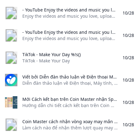
- YouTube Enjoy the videos and music you love upload original content and share it all with friends family and the world on YouTube.
10/28
Enjoy the videos and music you love, upload original content, and share it all with friends, family, and the world on YouTube.
- YouTube Enjoy the videos and music you love upload original content and share it all with friends family and the world on YouTube.
10/28
Enjoy the videos and music you love, upload original content, and share it all with friends, family, and the world on YouTube.
TikTok - Make Your Day %!s()
10/28
TikTok - Make Your Day
Viết bởi Diễn đàn thảo luận về Điện thoại Máy tính Máy ảnh và các thiết bị Khoa học & Công nghệ.
10/28
Diễn đàn thảo luận về Điện thoại, Máy tính, Máy ảnh và các thiết bị Khoa học & Công nghệ.
Mới Cách kết bạn trên Coin Master nhận Spin miễn phí Hướng dẫn chi tiết cách kết bạn trên Coin Master cách chia sẻ lời mời. Cách tìm và xem thông tin bạn bè trong Coin Master. tại sao mời bạn không nhận được spin
10/28
Hướng dẫn chi tiết cách kết bạn trên Coin Master, cách chia sẻ lời mời. Cách tìm và xem thông tin bạn bè trong Coin Master. tại sao mời bạn không nhận được spin Để kết bạn trong Game Coin Master và trải nghiệm các ưu đãi như lượt Spin và xu miễn phí từ bạn bè, bạn có thể thêm bạn bè từ Facebook, gửi lời mời tham gia hoặc tìm kiếm những người bạn đang tham gia cùng trận đấu trong game.
Coin Master cách nhận vòng xoay may mắn mà không phải ai cũng biết Làm cách nào để nhận thêm lượt quay may mắn trong game điện thoại nổi tiếng Coin Master. Hãy xem bài viết để biêt nhé.24hStore.vn
10/28
Làm cách nào để nhận thêm lượt quay may mắn trong game điện thoại nổi tiếng Coin Master. Hãy xem bài viết để biêt nhé.,24hStore.vn 06/10/2020 7914 Hoàng Trúc Trò chơi Coin Master là trò chơi được xây dựng dựa trên chủ đề về cướp biển và hải tặc được phát triển mạnh mẽ trên điện thoại thông minh. Người chơi sẽ hóa thân thành một tên cướp biển thực thụ và để làm giàu cho ngôi làng của mình, người chơi phải đột kích và tấn công người khác để thu thập vàng dựa trên những vòng quay may mắn.