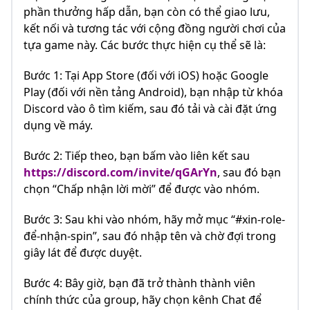
phần thưởng hấp dẫn, bạn còn có thể giao lưu,
kết nối và tương tác với cộng đồng người chơi của
tựa game này. Các bước thực hiện cụ thể sẽ là:
Bước 1: Tại App Store (đối với iOS) hoặc Google
Play (đối với nền tảng Android), bạn nhập từ khóa
Discord vào ô tìm kiếm, sau đó tải và cài đặt ứng
dụng về máy.
Bước 2: Tiếp theo, bạn bấm vào liên kết sau
https://discord.com/invite/qGArYn
, sau đó bạn
chọn “Chấp nhận lời mời” để được vào nhóm.
Bước 3: Sau khi vào nhóm, hãy mở mục “#xin-role-
để-nhận-spin”, sau đó nhập tên và chờ đợi trong
giây lát để được duyệt.
Bước 4: Bây giờ, bạn đã trở thành thành viên
chính thức của group, hãy chọn kênh Chat để