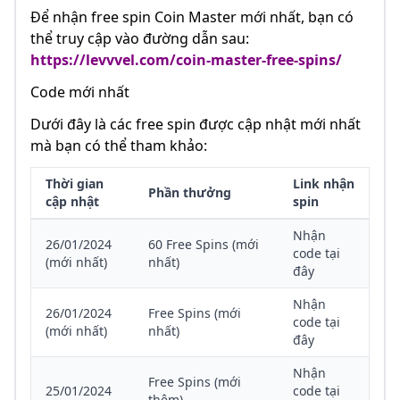
Để nhận free spin Coin Master mới nhất, bạn có
thể truy cập vào đường dẫn sau:
https://levvvel.com/coin-master-free-spins/
Code mới nhất
Dưới đây là các free spin được cập nhật mới nhất
mà bạn có thể tham khảo:
Thời gian
Link nhận
Phần thưởng
cập nhật
spin
Nhận
26/01/2024
60 Free Spins (mới
code tại
(mới nhất)
nhất)
đây
Nhận
26/01/2024
Free Spins (mới
code tại
(mới nhất)
nhất)
đây
Nhận
Free Spins (mới
25/01/2024
code tại
thêm)