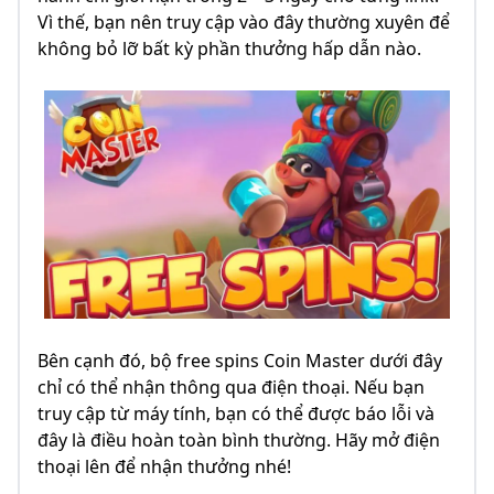
Vì thế, bạn nên truy cập vào đây thường xuyên để
không bỏ lỡ bất kỳ phần thưởng hấp dẫn nào.
Bên cạnh đó, bộ free spins Coin Master dưới đây
chỉ có thể nhận thông qua điện thoại. Nếu bạn
truy cập từ máy tính, bạn có thể được báo lỗi và
đây là điều hoàn toàn bình thường. Hãy mở điện
thoại lên để nhận thưởng nhé!