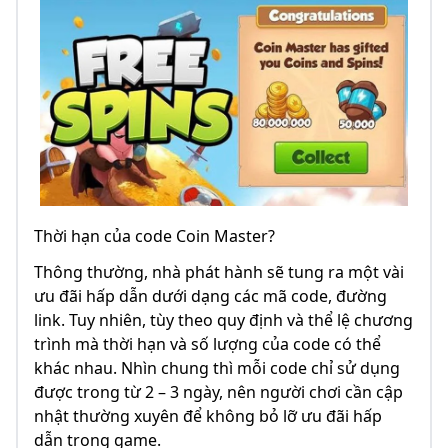
Thời hạn của code Coin Master?
Thông thường, nhà phát hành sẽ tung ra một vài
ưu đãi hấp dẫn dưới dạng các mã code, đường
link. Tuy nhiên, tùy theo quy định và thể lệ chương
trình mà thời hạn và số lượng của code có thể
khác nhau. Nhìn chung thì mỗi code chỉ sử dụng
được trong từ 2 – 3 ngày, nên người chơi cần cập
nhật thường xuyên để không bỏ lỡ ưu đãi hấp
dẫn trong game.