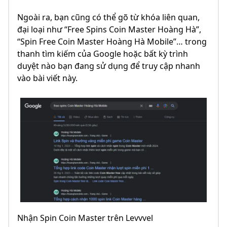
Ngoài ra, bạn cũng có thể gõ từ khóa liên quan,
đại loại như “Free Spins Coin Master Hoàng Hà”,
“Spin Free Coin Master Hoàng Hà Mobile”… trong
thanh tìm kiếm của Google hoặc bất kỳ trình
duyệt nào bạn đang sử dụng để truy cập nhanh
vào bài viết này.
Nhận Spin Coin Master trên Levvvel