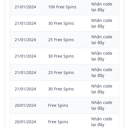
Nhận code
21/01/2024
100 Free Spins
tại đây
Nhận code
21/01/2024
30 Free Spins
tại đây
Nhận code
21/01/2024
25 Free Spins
tại đây
Nhận code
21/01/2024
30 Free Spins
tại đây
Nhận code
21/01/2024
25 Free Spins
tại đây
Nhận code
21/01/2024
30 Free Spins
tại đây
Nhận code
20/01/2024
Free Spins
tại đây
Nhận code
20/01/2024
Free Spins
tại đây