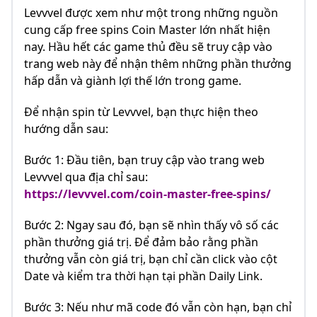
Levvvel được xem như một trong những nguồn
cung cấp free spins Coin Master lớn nhất hiện
nay. Hầu hết các game thủ đều sẽ truy cập vào
trang web này để nhận thêm những phần thưởng
hấp dẫn và giành lợi thế lớn trong game.
Để nhận spin từ Levvvel, bạn thực hiện theo
hướng dẫn sau:
Bước 1: Đầu tiên, bạn truy cập vào trang web
Levvvel qua địa chỉ sau:
https://levvvel.com/coin-master-free-spins/
Bước 2: Ngay sau đó, bạn sẽ nhìn thấy vô số các
phần thưởng giá trị. Để đảm bảo rằng phần
thưởng vẫn còn giá trị, bạn chỉ cần click vào cột
Date và kiểm tra thời hạn tại phần Daily Link.
Bước 3: Nếu như mã code đó vẫn còn hạn, bạn chỉ