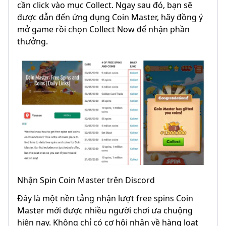
cần click vào mục Collect. Ngay sau đó, bạn sẽ
được dẫn đến ứng dụng Coin Master, hãy đồng ý
mở game rồi chọn Collect Now để nhận phần
thưởng.
Nhận Spin Coin Master trên Discord
Đây là một nền tảng nhận lượt free spins Coin
Master mới được nhiều người chơi ưa chuộng
hiện nay. Không chỉ có cơ hội nhận về hàng loạt