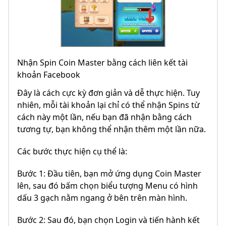
Nhận Spin Coin Master bằng cách liên kết tài
khoản Facebook
Đây là cách cực kỳ đơn giản và dễ thực hiện. Tuy
nhiên, mỗi tài khoản lại chỉ có thể nhận Spins từ
cách này một lần, nếu bạn đã nhận bằng cách
tương tự, bạn không thể nhận thêm một lần nữa.
Các bước thực hiện cụ thể là:
Bước 1: Đầu tiên, bạn mở ứng dụng Coin Master
lên, sau đó bấm chọn biểu tượng Menu có hình
dấu 3 gạch nằm ngang ở bên trên màn hình.
Bước 2: Sau đó, bạn chọn Login và tiến hành kết