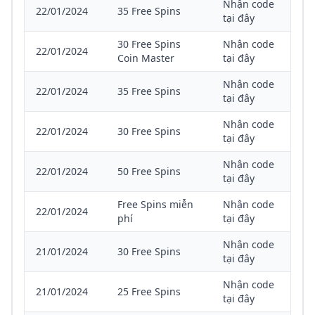
Nhận code
22/01/2024
35 Free Spins
tại đây
30 Free Spins
Nhận code
22/01/2024
Coin Master
tại đây
Nhận code
22/01/2024
35 Free Spins
tại đây
Nhận code
22/01/2024
30 Free Spins
tại đây
Nhận code
22/01/2024
50 Free Spins
tại đây
Free Spins miễn
Nhận code
22/01/2024
phí
tại đây
Nhận code
21/01/2024
30 Free Spins
tại đây
Nhận code
21/01/2024
25 Free Spins
tại đây