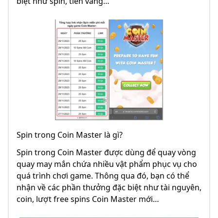
biệt như spin, tiền vàng…
Spin trong Coin Master là gì?
Spin trong Coin Master được dùng để quay vòng
quay may mắn chứa nhiều vật phẩm phục vụ cho
quá trình chơi game. Thông qua đó, bạn có thể
nhận về các phần thưởng đặc biệt như tài nguyên,
coin, lượt free spins Coin Master mới…