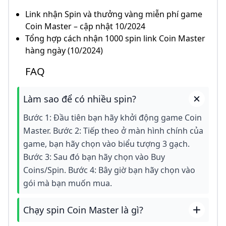
Link nhận Spin và thưởng vàng miễn phí game
Coin Master – cập nhật 10/2024
Tổng hợp cách nhận 1000 spin link Coin Master
hàng ngày (10/2024)
FAQ
Làm sao để có nhiều spin?
Bước 1: Đầu tiên bạn hãy khởi động game Coin
Master. Bước 2: Tiếp theo ở màn hình chính của
game, bạn hãy chọn vào biểu tượng 3 gạch.
Bước 3: Sau đó bạn hãy chọn vào Buy
Coins/Spin. Bước 4: Bây giờ bạn hãy chọn vào
gói mà bạn muốn mua.
Chạy spin Coin Master là gì?