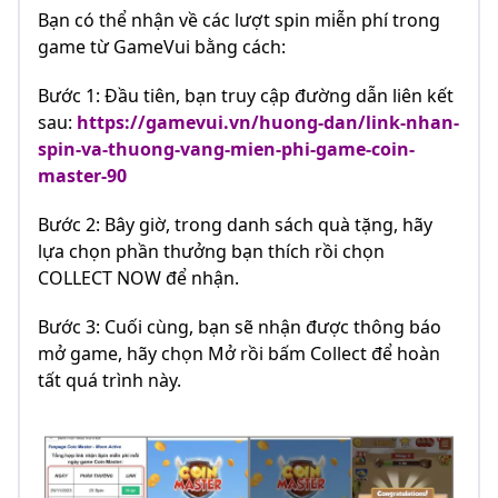
Bạn có thể nhận về các lượt spin miễn phí trong
game từ GameVui bằng cách:
Bước 1: Đầu tiên, bạn truy cập đường dẫn liên kết
sau:
https://gamevui.vn/huong-dan/link-nhan-
spin-va-thuong-vang-mien-phi-game-coin-
master-90
Bước 2: Bây giờ, trong danh sách quà tặng, hãy
lựa chọn phần thưởng bạn thích rồi chọn
COLLECT NOW để nhận.
Bước 3: Cuối cùng, bạn sẽ nhận được thông báo
mở game, hãy chọn Mở rồi bấm Collect để hoàn
tất quá trình này.