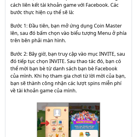
cách liên kết tài khoản game với Facebook. Các
bước thực hiện cụ thể sẽ là:
Bước 1: Đầu tiên, bạn mở ứng dụng Coin Master
lên, sau đó bấm chọn vào biểu tượng Menu ở phía
trên bên phải màn hình.
Bước 2: Bây giờ, bạn truy cập vào mục INVITE, sau
đó tiếp tục chọn INVITE. Sau thao tác đó, bạn có
thể mời bạn bè từ danh sách bạn bè Facebook
của mình. Khi họ tham gia chơi từ lời mời của bạn,
bạn sẽ thành công nhận các lượt spins miễn phí
về tài khoản game của mình.