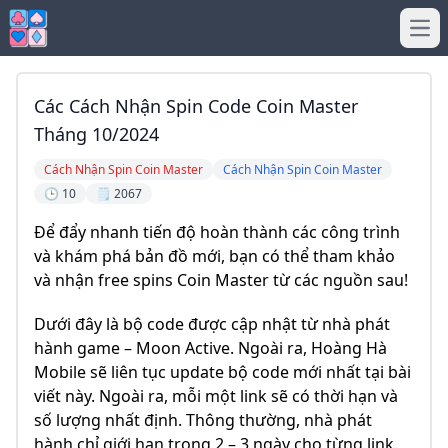
Ope
Các Cách Nhận Spin Code Coin Master
Tháng 10/2024
Cách Nhận Spin Coin Master
Cách Nhận Spin Coin Master
🕒 10
🗒️ 2067
Để đẩy nhanh tiến độ hoàn thành các công trình
và khám phá bản đồ mới, bạn có thể tham khảo
và nhận free spins Coin Master từ các nguồn sau!
Dưới đây là bộ code được cập nhật từ nhà phát
hành game – Moon Active. Ngoài ra, Hoàng Hà
Mobile sẽ liên tục update bộ code mới nhất tại bài
viết này. Ngoài ra, mỗi một link sẽ có thời hạn và
số lượng nhất định. Thông thường, nhà phát
hành chỉ giới hạn trong 2 – 3 ngày cho từng link.