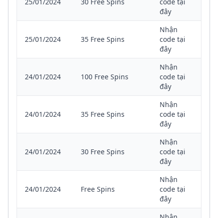
25/01/2024
30 Free Spins
code tại
đây
Nhận
25/01/2024
35 Free Spins
code tại
đây
Nhận
24/01/2024
100 Free Spins
code tại
đây
Nhận
24/01/2024
35 Free Spins
code tại
đây
Nhận
24/01/2024
30 Free Spins
code tại
đây
Nhận
24/01/2024
Free Spins
code tại
đây
Nhận