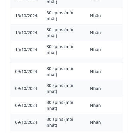
nhất)
30 spins (mới
15/10/2024
Nhận
nhất)
30 spins (mới
15/10/2024
Nhận
nhất)
30 spins (mới
15/10/2024
Nhận
nhất)
30 spins (mới
09/10/2024
Nhận
nhất)
30 spins (mới
09/10/2024
Nhận
nhất)
30 spins (mới
09/10/2024
Nhận
nhất)
30 spins (mới
09/10/2024
Nhận
nhất)