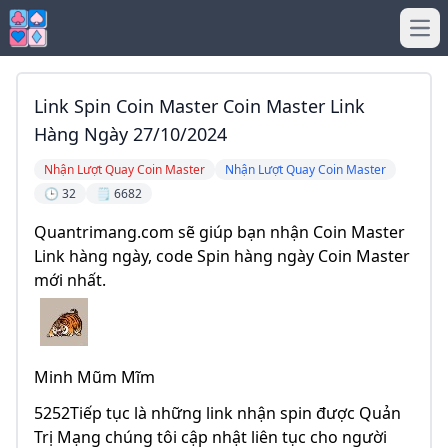
Ope
Link Spin Coin Master Coin Master Link
Hàng Ngày 27/10/2024
Nhận Lượt Quay Coin Master
Nhận Lượt Quay Coin Master
🕒 32
🗒️ 6682
Quantrimang.com sẽ giúp bạn nhận Coin Master
Link hàng ngày, code Spin hàng ngày Coin Master
mới nhất.
Minh Mũm Mĩm
5252Tiếp tục là những link nhận spin được Quản
Trị Mạng chúng tôi cập nhật liên tục cho người