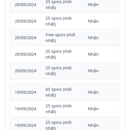
25 spins (mới
20/09/2024
Nhận
nhất)
25 spins (mới
20/09/2024
Nhận
nhất)
Free spins (mới
20/09/2024
Nhận
nhất)
25 spins (mới
20/09/2024
Nhận
nhất)
25 spins (mới
20/09/2024
Nhận
nhất)
65 spins (mới
19/09/2024
Nhận
nhất)
25 spins (mới
19/09/2024
Nhận
nhất)
25 spins (mới
19/09/2024
Nhận
nhất)