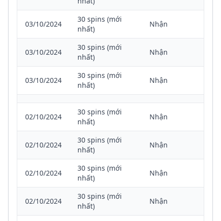
nhất)
30 spins (mới
03/10/2024
Nhận
nhất)
30 spins (mới
03/10/2024
Nhận
nhất)
30 spins (mới
03/10/2024
Nhận
nhất)
30 spins (mới
02/10/2024
Nhận
nhất)
30 spins (mới
02/10/2024
Nhận
nhất)
30 spins (mới
02/10/2024
Nhận
nhất)
30 spins (mới
02/10/2024
Nhận
nhất)