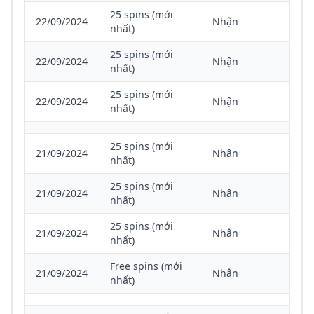
25 spins (mới
22/09/2024
Nhận
nhất)
25 spins (mới
22/09/2024
Nhận
nhất)
25 spins (mới
22/09/2024
Nhận
nhất)
25 spins (mới
21/09/2024
Nhận
nhất)
25 spins (mới
21/09/2024
Nhận
nhất)
25 spins (mới
21/09/2024
Nhận
nhất)
Free spins (mới
21/09/2024
Nhận
nhất)