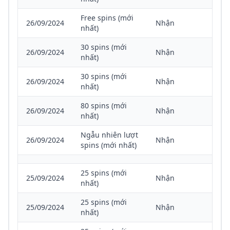
Free spins (mới
26/09/2024
Nhận
nhất)
30 spins (mới
26/09/2024
Nhận
nhất)
30 spins (mới
26/09/2024
Nhận
nhất)
80 spins (mới
26/09/2024
Nhận
nhất)
Ngẫu nhiên lượt
26/09/2024
Nhận
spins (mới nhất)
25 spins (mới
25/09/2024
Nhận
nhất)
25 spins (mới
25/09/2024
Nhận
nhất)