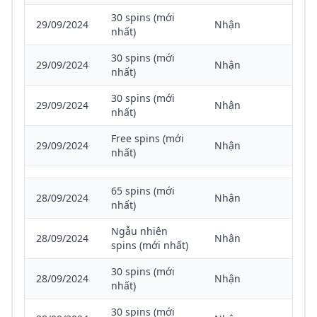
30 spins (mới
29/09/2024
Nhận
nhất)
30 spins (mới
29/09/2024
Nhận
nhất)
30 spins (mới
29/09/2024
Nhận
nhất)
Free spins (mới
29/09/2024
Nhận
nhất)
65 spins (mới
28/09/2024
Nhận
nhất)
Ngẫu nhiên
28/09/2024
Nhận
spins (mới nhất)
30 spins (mới
28/09/2024
Nhận
nhất)
30 spins (mới