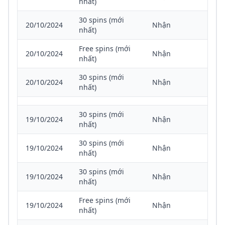
nhất)
30 spins (mới
20/10/2024
Nhận
nhất)
Free spins (mới
20/10/2024
Nhận
nhất)
30 spins (mới
20/10/2024
Nhận
nhất)
30 spins (mới
19/10/2024
Nhận
nhất)
30 spins (mới
19/10/2024
Nhận
nhất)
30 spins (mới
19/10/2024
Nhận
nhất)
Free spins (mới
19/10/2024
Nhận
nhất)