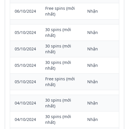
Free spins (mới
06/10/2024
Nhận
nhất)
30 spins (mới
05/10/2024
Nhận
nhất)
30 spins (mới
05/10/2024
Nhận
nhất)
30 spins (mới
05/10/2024
Nhận
nhất)
Free spins (mới
05/10/2024
Nhận
nhất)
30 spins (mới
04/10/2024
Nhận
nhất)
30 spins (mới
04/10/2024
Nhận
nhất)