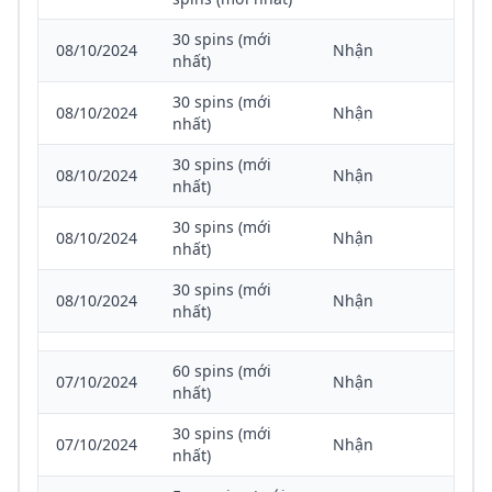
30 spins (mới
08/10/2024
Nhận
nhất)
30 spins (mới
08/10/2024
Nhận
nhất)
30 spins (mới
08/10/2024
Nhận
nhất)
30 spins (mới
08/10/2024
Nhận
nhất)
30 spins (mới
08/10/2024
Nhận
nhất)
60 spins (mới
07/10/2024
Nhận
nhất)
30 spins (mới
07/10/2024
Nhận
nhất)