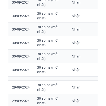
30/09/2024
Nhận
nhất)
30 spins (mới
30/09/2024
Nhận
nhất)
30 spins (mới
30/09/2024
Nhận
nhất)
30 spins (mới
30/09/2024
Nhận
nhất)
30 spins (mới
30/09/2024
Nhận
nhất)
30 spins (mới
30/09/2024
Nhận
nhất)
30 spins (mới
29/09/2024
Nhận
nhất)
30 spins (mới
29/09/2024
Nhận
nhất)