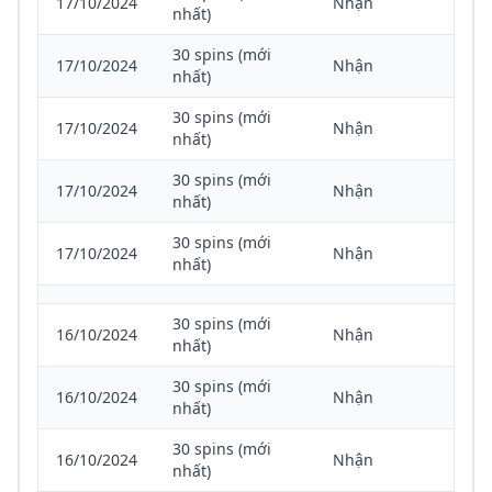
17/10/2024
Nhận
nhất)
30 spins (mới
17/10/2024
Nhận
nhất)
30 spins (mới
17/10/2024
Nhận
nhất)
30 spins (mới
17/10/2024
Nhận
nhất)
30 spins (mới
17/10/2024
Nhận
nhất)
30 spins (mới
16/10/2024
Nhận
nhất)
30 spins (mới
16/10/2024
Nhận
nhất)
30 spins (mới
16/10/2024
Nhận
nhất)