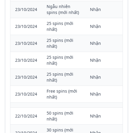
Ngẫu nhiên
23/10/2024
Nhận
spins (mới nhất)
25 spins (mới
23/10/2024
Nhận
nhất)
25 spins (mới
23/10/2024
Nhận
nhất)
25 spins (mới
23/10/2024
Nhận
nhất)
25 spins (mới
23/10/2024
Nhận
nhất)
Free spins (mới
23/10/2024
Nhận
nhất)
50 spins (mới
22/10/2024
Nhận
nhất)
30 spins (mới
22/10/2024
Nhận