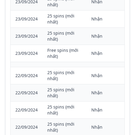
23/09/2024
Nhận
nhất)
25 spins (mới
23/09/2024
Nhận
nhất)
25 spins (mới
23/09/2024
Nhận
nhất)
Free spins (mới
23/09/2024
Nhận
nhất)
25 spins (mới
22/09/2024
Nhận
nhất)
25 spins (mới
22/09/2024
Nhận
nhất)
25 spins (mới
22/09/2024
Nhận
nhất)
25 spins (mới
22/09/2024
Nhận
nhất)