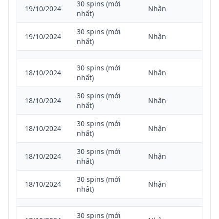
30 spins (mới
19/10/2024
Nhận
nhất)
30 spins (mới
19/10/2024
Nhận
nhất)
30 spins (mới
18/10/2024
Nhận
nhất)
30 spins (mới
18/10/2024
Nhận
nhất)
30 spins (mới
18/10/2024
Nhận
nhất)
30 spins (mới
18/10/2024
Nhận
nhất)
30 spins (mới
18/10/2024
Nhận
nhất)
30 spins (mới