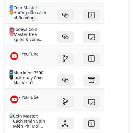
Coin Master:
Hướng dẫn cách
nhận vòng...
Todays Coin
Master free
spins & coins...
- YouTube
Mẹo kiếm 7500
lượt quay Coin
Master từ...
- YouTube
Coin Master:
Cách Nhận Spin
Miễn Phí Mới...