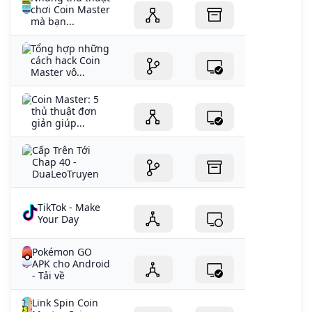
chơi Coin Master
mà bạn...
Tổng hợp những
cách hack Coin
Master vô...
Coin Master: 5
thủ thuật đơn
giản giúp...
Cấp Trên Tới
Chap 40 -
DuaLeoTruyen
TikTok - Make
Your Day
Pokémon GO
APK cho Android
- Tải về
Link Spin Coin