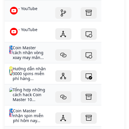
- YouTube
- YouTube
Coin Master
cách nhận vòng
xoay may mắn...
Hướng dẫn nhận
3000 spins miễn
phí hàng...
Tổng hợp những
cách hack Coin
Master 10...
Coin Master
nhận spin miễn
phí hôm nay...