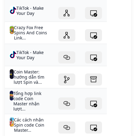
TikTok - Make
Your Day
Crazy Fox Free
Spins And Coins
Link...
TikTok - Make
Your Day
Coin Master:
hướng dẫn tìm
lượt Spin và...
Tổng hợp link
code Coin
Master nhận
lượt...
Các cách nhận
Spin code Coin
Master...