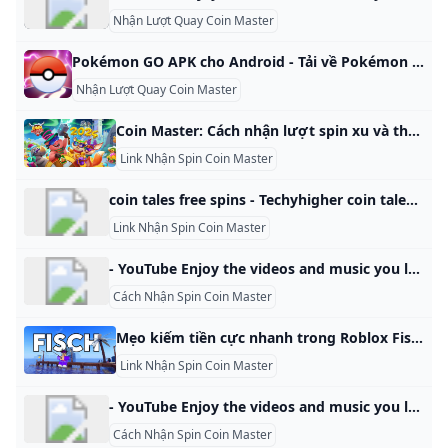
Nhận Lượt Quay Coin Master
Pokémon GO APK cho Android - Tải về Pokémon GO cho Android , tải về miễn phí và an toàn. Pokémon GO phiên bản mới nhất. Pokémon GO là trò ch
Nhận Lượt Quay Coin Master
Coin Master: Cách nhận lượt spin xu và thẻ bài miễn phí - Download.com.vn Coin Master: Cách nhận lượt spin, xu và thẻ bài miễn phí, Hướng dẫn cách nhận spin Coin Master, cùng với các link spin Coin Master miễn phí, code Coin Master hôm Link nhận free spin Coin Master tháng 10/2024 45 Đánh giá Coin Masterlà trò chơi hot nhất hiện nay, thu hút bởi lối chơi tấn công và cướp bóc đầy thú vị. Người chơi sẽ cùng bạn bè Facebook và hàng triệu game thủ trên toàn thế giới quay vòng quay, tấn công và cướp bóc để xây dựng ngôi làng thịnh vượng, hùng mạnh nhất.
Link Nhận Spin Coin Master
coin tales free spins - Techyhigher coin tales free spins,coin tales free spin,coin tales free spin 2023,coin tales free spin link.Coin Tales Free Spins Online Social Game is one of the most popu by rajanr228 8 ball pool free coins Big fish Billionaire Casino Bingo bash Bingo blitz Board kings free rolls Caesars casino Cash Frenzy Slots Free Coins Cashman casino free coins Coin Master free spin coin tales free spins crazy fox free spins Dice Dreams Free Rolls Double down casino DoubleU Casino Game of Thrones Games Gametwist slots free coins Gaminator Slots Free Coins and Spins Gift Gin Rummy Stars Free Coins Goldfish slots free coins heart of vegas free coins Hit it rich game House of fun island king free spin and coin Jackpot Master Slots Free Coins Jackpot party casino game Jackpot World Free Coins lotsa slots free coins Match Masters Free Coins Booster Mgm live slots free coins Monopoly GO free dice Monopoly slots My Vegas Slots Free Chips Pet master free spins Piggy go free spin and coins Pirate king Poker heat free chips Pop slots Quick hit casino slot Scatter slots Slotomania Slotpark free coins solitaire grand harvest free coins willy Wonka slots free coins wizard of oz slots World series of poker Zynga poker
Link Nhận Spin Coin Master
- YouTube Enjoy the videos and music you love, upload original content, and share it all with friends, family, and the world on YouTube.
Cách Nhận Spin Coin Master
Mẹo kiếm tiền cực nhanh trong Roblox Fisch - Download.com.vn Mẹo kiếm tiền cực nhanh trong Roblox Fisch, Những mẹo kiếm tiền cực nhanh trong Roblox Fisch giúp người chơi dễ dàng mua sắm vật phẩm hơn, ví dụ như cần câu, mồi 1 Đánh giá Cho dù là để mua một chiếc thuyền mới, chiếc cần câu tốt hơn hay chỉ đơn giản là mua ít mồi câu, thì kiếm tiền có lẽ là mục tiêu quan trọng nhất trong Roblox Fisch và tốt nhất là kiếm tiền càng nhanh càng tốt.
Link Nhận Spin Coin Master
- YouTube Enjoy the videos and music you love, upload original content, and share it all with friends, family, and the world on YouTube.
Cách Nhận Spin Coin Master