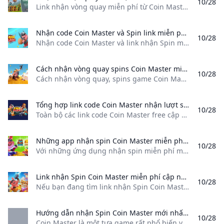
10/28
Link nhận vòng quay miễn phí từ Coin Master sẽ được Mytour chia sẻ, mang đến cho bạn cơ hội nhận 95 lượt quay và 4 triệu Coin trong ngày 10/6/2020. BuzzNội dung bài viết2. Cập nhật Link nhận vòng quay miễn phí từ Coin Master vào ngày 10/6/2020 Xem thêmXem thêmĐọc tóm tắt Các đường Link nhận lượt quay và Coin miễn phí từ Coin Master vào ngày 10/6/2020 được Mytour tổng hợp từ nhiều nguồn đáng tin cậy.
Nhận code Coin Master và Spin link miễn phí mới nhất hôm nay Nhận code Coin Master và link nhận Spin miễn phí mỗi ngày. Tổng hợp thêm link nhận Spin Coin Master free mới nhất thưởng vàng năm 2024
10/28
Nhận code Coin Master và link nhận Spin miễn phí mỗi ngày. Tổng hợp thêm link nhận Spin Coin Master free mới nhất thưởng vàng năm 2024 ByYến Nhi -20/03/20240810 Coin Master hiện là một trong số nhiều tựa game thu hút được lượt người chơi khá đông đảo hiện nay. Để giành được code Coin Master khi chơi game, bạn có thể nhận thêm lượt quay miễn phí thông qua một số cách bên dưới.
Cách nhận vòng quay spins Coin Master miễn phí Cách nhận vòng quay spins game Coin Master một cách hoàn toàn miễn phí. 2021
10/28
Cách nhận vòng quay, spins game Coin Master một cách hoàn toàn miễn phí. 2021 BuzzĐọc tóm tắt Cách nhận spins Coin Master miễn phí, chạy spins như thế nào?. Nhận spins miễn phí hiệu quả khi chơi Coin Master. Có link tải game mới nhất. Thủ thuật để nhận nhiều spins hơn. Nhận spins từ link Levvvel. Nhận spins từ Facebook. Nhận spins từ nhóm Zalo. Nhận spins từ bạn bè.
Tổng hợp link code Coin Master nhận lượt spin miễn phí 10/2024 Toàn bộ các link code Coin Master free cập nhật trong bài viết này sẽ giúp bạn nhanh chóng tận hưởng những lượt quay miễn phí qua mỗi ngày.
10/28
Toàn bộ các link code Coin Master free cập nhật trong bài viết này sẽ giúp bạn nhanh chóng tận hưởng những lượt quay miễn phí qua mỗi ngày. Về cơ bản, Coin Master là một trò chơi di động phổ biến phát triển bởi Moon Active. Trò chơi này kết hợp các yếu tố của xây dựng làng, quay may mắn (spin), và chiến lược để kiếm được các mục tiêu và tiến trình trong trò chơi.
Những app nhận spin Coin Master miễn phí Với những ứng dụng nhận spin miễn phí mà chúng tôi giới thiệu bạn sẽ không còn phải lo lắng về việc thiếu lượt quay khi chơi Coin Master.
10/28
Với những ứng dụng nhận spin miễn phí mà chúng tôi giới thiệu, bạn sẽ không còn phải lo lắng về việc thiếu lượt quay khi chơi Coin Master. Trong trò chơi Coin Master, “nhận spin free” là một tính năng cho phép người chơi nhận thêm các lượt quay (spins) mà không cần phải trả phí. Các lượt quay này được sử dụng để quay một chiếc máy slot trong game, giúp người chơi có cơ hội kiếm được tiền, tấn công các làng của người chơi khác, bảo vệ làng của mình hoặc có được các món quà khác.
Link nhận Spin Coin Master miễn phí cập nhật tháng 9/2024 Nếu bạn đang tìm link nhận Spin Coin Master miễn phí? Khám phá ngay danh sách cập nhật hàng ngày và hướng dẫn dưới đây để thu thập Spin và nâng cấp trò chơi.
10/28
Nếu bạn đang tìm link nhận Spin Coin Master miễn phí? Khám phá ngay danh sách cập nhật hàng ngày và hướng dẫn dưới đây để thu thập Spin và nâng cấp trò chơi. 10/09/24 18/08/24 01/10/24 28/08/24 05/09/24 12/09/24 20/09/2024 Nội dung TrinhChính sách bảo hành/ Đổi trả/ Vận chuyểnChính sách bảo mậtHình thức thanh toánChính sách lưu trữ thiết bịThông tin chủ sở hữu Website Tuyển dụngGiới thiệuTin tức
Hướng dẫn nhận Spin Coin Master mới nhất đơn giản và hiệu quả Coin Master là một tựa game rất phổ biến với hàng triệu người tham gia từ khắp nơi trên thế giới. Để nâng cấp và phát triển ngôi làng trong trò chơi này người chơi cần sử dụng Spin – vòng quay may mắn – để kiếm tiền vàng và tấn công các làng của người chơi khác. Bài viết...
10/28
Coin Master là một tựa game rất phổ biến với hàng triệu người tham gia từ khắp nơi trên thế giới. Để nâng cấp và phát triển ngôi làng trong trò chơi này, người chơi cần sử dụng Spin – vòng quay may mắn – để kiếm tiền vàng và tấn công các làng của người chơi khác. Bài viết… Dưới đây là các phương thức đơn giản để nhận Spin miễn phí và nhanh chóng: