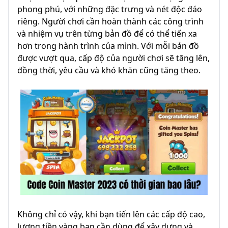
phong phú, với những đặc trưng và nét độc đáo
riêng. Người chơi cần hoàn thành các công trình
và nhiệm vụ trên từng bản đồ để có thể tiến xa
hơn trong hành trình của mình. Với mỗi bản đồ
được vượt qua, cấp độ của người chơi sẽ tăng lên,
đồng thời, yêu cầu và khó khăn cũng tăng theo.
Không chỉ có vậy, khi bạn tiến lên các cấp độ cao,
lượng tiền vàng bạn cần dùng để xây dựng và