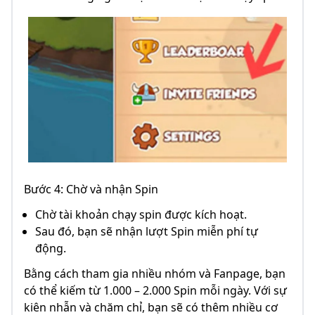
Bước 4: Chờ và nhận Spin
Chờ tài khoản chạy spin được kích hoạt.
Sau đó, bạn sẽ nhận lượt Spin miễn phí tự
động.
Bằng cách tham gia nhiều nhóm và Fanpage, bạn
có thể kiếm từ 1.000 – 2.000 Spin mỗi ngày. Với sự
kiên nhẫn và chăm chỉ, bạn sẽ có thêm nhiều cơ