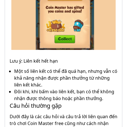
Lưu ý: Liên kết hết hạn
Một số liên kết có thể đã quá hạn, nhưng vẫn có
khả năng nhận được phần thưởng từ những
liên kết khác.
Đôi khi, khi bấm vào liên kết, bạn có thể không
nhận được thông báo hoặc phần thưởng.
Câu hỏi thường gặp
Dưới đây là các câu hỏi và câu trả lời liên quan đến
trò chơi Coin Master free cũng như cách nhận