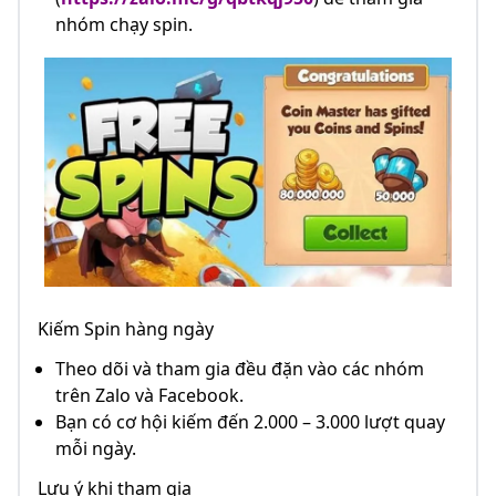
nhóm chạy spin.
Kiếm Spin hàng ngày
Theo dõi và tham gia đều đặn vào các nhóm
trên Zalo và Facebook.
Bạn có cơ hội kiếm đến 2.000 – 3.000 lượt quay
mỗi ngày.
Lưu ý khi tham gia