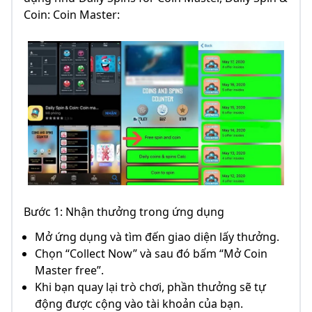
Coin: Coin Master:
Bước 1: Nhận thưởng trong ứng dụng
Mở ứng dụng và tìm đến giao diện lấy thưởng.
Chọn “Collect Now” và sau đó bấm “Mở Coin
Master free”.
Khi bạn quay lại trò chơi, phần thưởng sẽ tự
động được cộng vào tài khoản của bạn.