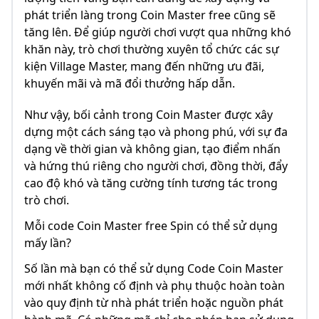
phát triển làng trong Coin Master free cũng sẽ
tăng lên. Để giúp người chơi vượt qua những khó
khăn này, trò chơi thường xuyên tổ chức các sự
kiện Village Master, mang đến những ưu đãi,
khuyến mãi và mã đổi thưởng hấp dẫn.
Như vậy, bối cảnh trong Coin Master được xây
dựng một cách sáng tạo và phong phú, với sự đa
dạng về thời gian và không gian, tạo điểm nhấn
và hứng thú riêng cho người chơi, đồng thời, đẩy
cao độ khó và tăng cường tính tương tác trong
trò chơi.
Mỗi code Coin Master free Spin có thể sử dụng
mấy lần?
Số lần mà bạn có thể sử dụng Code Coin Master
mới nhất không cố định và phụ thuộc hoàn toàn
vào quy định từ nhà phát triển hoặc nguồn phát