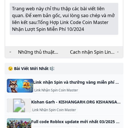
Trang web này chỉ thu thập các bài viết liên
quan. Để xem bản gốc, vui lòng sao chép và mở
liên kết sau:
Tổng Hợp Link Code Coin Master
Nhận Lượt Spin Miễn Phí 10/2024
Những thủ thuật
Cach nhận Spin Link
chơi Coin Master mà
và code Coin Master
bạn không thể
Free mới nhất
😉 Bài Viết Mới Nhất 🎼
không biết
T3/2024 không giới
hạn
Link nhận Spin và thưởng vàng miễn phí game Pet Master cập nhật 23/01/2025 Dưới đây, GameVui xin chia sẻ link nhận Spin Pet Master miễn phí cập nhật hàng ngày để các bạn có thể nhận trực tiếp Pet Master Free Spins And Coins Game Mobile 156 Đánh giá Nếu bạn đã nhàm chán với Coin Master thì Pet Master là một lựa chọn thay thế thú vị với gameplay tương tự. Cả hai trò chơi đều của Moon Active và đều dành được sự yêu mến của cộng đồng game thủ.
Link Nhận Spin Coin Master
Kishan Garh - KISHANGARH.ORG KISHANGARH.ORG This domain name is for sale. Owning a suitable domain name will help you achieve greater success in your career. For any business consultation about KISHANGARH.ORG, please contact us! ! ! available for sale For instantly purchase. Please contact us to get this domain. Get A Quote Telegram Whatsapp Skype email protected Primary Language Unknown Number Of Records 48 Website Building Age 9 Domain Age 12 Oldest Record Year 2013-05-18 01:01:34 Latest Record Year 2024-12-08 09:21:03 This domain name was built between 2016 and 2018 for a period of 2 year.
Link Nhận Spin Coin Master
Full code Roblox update mới nhất 03/2025 nhận Robux miễn phí Tổng hợp code Roblox mới nhất 2025. Đồng thời, hướng dẫn cách nhập code Roblox, Robux 10,000 miễn phí trong game Roblox đơn giản nhất Vân Phạm Ngày đăng: 01/02/2024-Cập nhật: 01/01/2025 Roblox hiện đang thu về lượng người chơi cực khủng mỗi ngày, bởi đây là tựa game nhập vai đỉnh cao. Gần đây nhất, game lại tiếp tục cập nhật code Roblox mới nhất 2025 nhận tiền Robux giúp game thủ có thể trải nghiệm tốt hơn.