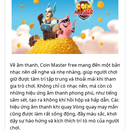
Về âm thanh, Coin Master free mang đến một bản
nhạc nền dễ nghe và nhẹ nhàng, giúp người chơi
giữ được tâm trí tập trung và thoải mái khi tham
gia trò chơi. Không chỉ có nhạc nền, mà còn có
những hiệu ứng âm thanh phong phú, như tiếng
sấm sét, tạo ra không khí hồi hộp và hấp dẫn. Các
hiệu ứng âm thanh khi quay Vòng quay may mắn
cũng được làm rất sống động, đầy màu sắc, khơi
dậy sự hào hứng và kích thích trí tò mò của người
chơi.