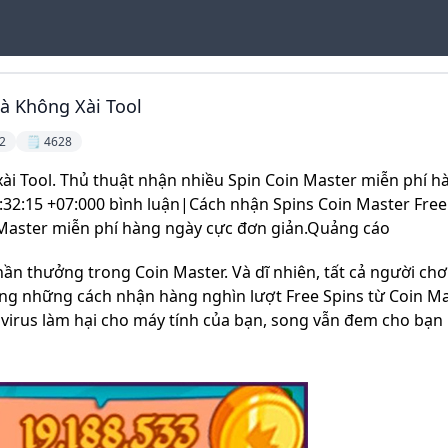
à Không Xài Tool
2
🗒️ 4628
ài Tool. Thủ thuật nhận nhiều Spin Coin Master miễn phí h
32:15 +07:000 bình luận|Cách nhận Spins Coin Master Free
 Master miễn phí hàng ngày cực đơn giản.Quảng cáo
ần thưởng trong Coin Master. Và dĩ nhiên, tất cả người chơ
ong những cách nhận hàng nghìn lượt Free Spins từ Coin M
 virus làm hại cho máy tính của bạn, song vẫn đem cho bạn