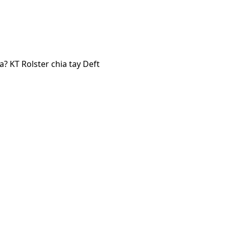
 KT Rolster chia tay Deft