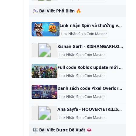
🎠 Bài Viết Phổ Biến 🔥
Link nhận Spin và thưởng vàng miễn phí game Pet Master cập nhật 23/01/2025 Dưới đây, GameVui xin chia sẻ link nhận Spin Pet Master miễn phí cập nhật hàng ngày để các bạn có thể nhận trực tiếp Pet Master Free Spins And Coins Game Mobile 156 Đánh giá Nếu bạn đã nhàm chán với Coin Master thì Pet Master là một lựa chọn thay thế thú vị với gameplay tương tự. Cả hai trò chơi đều của Moon Active và đều dành được sự yêu mến của cộng đồng game thủ.
Link Nhận Spin Coin Master
Kishan Garh - KISHANGARH.ORG KISHANGARH.ORG This domain name is for sale. Owning a suitable domain name will help you achieve greater success in your career. For any business consultation about KISHANGARH.ORG, please contact us! ! ! available for sale For instantly purchase. Please contact us to get this domain. Get A Quote Telegram Whatsapp Skype email protected Primary Language Unknown Number Of Records 48 Website Building Age 9 Domain Age 12 Oldest Record Year 2013-05-18 01:01:34 Latest Record Year 2024-12-08 09:21:03 This domain name was built between 2016 and 2018 for a period of 2 year.
Link Nhận Spin Coin Master
Full code Roblox update mới nhất 03/2025 nhận Robux miễn phí Tổng hợp code Roblox mới nhất 2025. Đồng thời, hướng dẫn cách nhập code Roblox, Robux 10,000 miễn phí trong game Roblox đơn giản nhất Vân Phạm Ngày đăng: 01/02/2024-Cập nhật: 01/01/2025 Roblox hiện đang thu về lượng người chơi cực khủng mỗi ngày, bởi đây là tựa game nhập vai đỉnh cao. Gần đây nhất, game lại tiếp tục cập nhật code Roblox mới nhất 2025 nhận tiền Robux giúp game thủ có thể trải nghiệm tốt hơn.
Link Nhận Spin Coin Master
Danh sách code Pixel Overlord mới nhất 2025 cách nhập Danh sách code Pixel Overlord miễn phí mới nhất 2025 và hướng dẫn nhận thêm nhiều mã code mới nhanh nhất. Cách nhập code Pixel Overlord Trang Hà Ngày đăng: 16/11/2024-Cập nhật: 16/11/2024 Việc sử dụng các code Pixel Overlord không chỉ giúp người chơi có thêm nhiều vật phẩm giá trị mà còn gia tăng sức mạnh đáng kể. Trong bài viết này, Sforum sẽ hướng dẫn chi tiết cách nhập code Pixel Overlord miễn phí, mới nhất.
Link Nhận Spin Coin Master
Ana Sayfa - HOOVERYETKILISERVISI.COM HOOVERYETKILISERVISI.COM This domain name is for sale. Owning a suitable domain name will help you achieve greater success in your career. For any business consultation about HOOVERYETKILISERVISI.COM, please contact us! ! ! available for sale For instantly purchase. Please contact us to get this domain. Get A Quote Telegram Whatsapp Skype email protected Primary Language Swahili Number Of Records 63 Website Building Age 12 Domain Age 12 Oldest Record Year 2013-09-29 05:01:54 Latest Record Year 2024-06-14 06:34:24 This domain name was built between 2013 and 2014 for a period of 1 year.
Link Nhận Spin Coin Master
🎼 Bài Viết Được Đề Xuất 👄