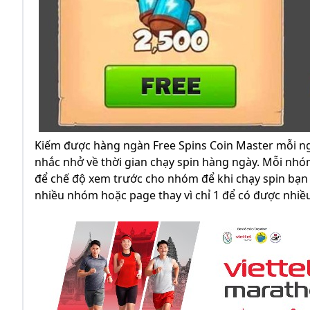
Kiếm được hàng ngàn Free Spins Coin Master mỗi ng
nhắc nhở về thời gian chạy spin hàng ngày. Mỗi nhóm
để chế độ xem trước cho nhóm để khi chạy spin bạn
nhiều nhóm hoặc page thay vì chỉ 1 để có được nhiều