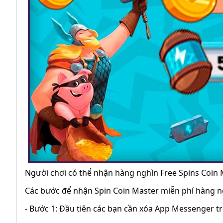
Người chơi có thể nhận hàng nghìn Free Spins Coin 
Các bước để nhận Spin Coin Master miễn phí hàng n
- Bước 1: Đầu tiên các bạn cần xóa App Messenger trê