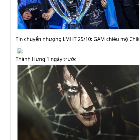
Tin chuyển nhượng LMHT 25/10: GAM chiêu mộ Chika?
Thành Hưng 1 ngày trước