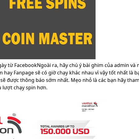
ày từ FacebookNgoài ra, hãy chú ý bài ghim của admin và
 hay Fanpage sẽ có giờ chạy khác nhau vì vậy tốt nhất là 
 sẽ được thông báo sớm nhất. Mẹo nhỏ là các bạn hãy tham
 lượt chạy spin hơn.