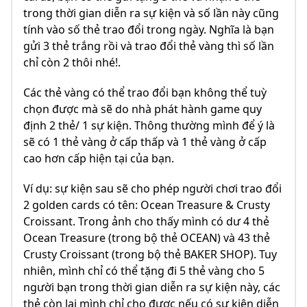
trong thời gian diễn ra sự kiện và số lần này cũng
tính vào số thẻ trao đổi trong ngày. Nghĩa là bạn
gửi 3 thẻ trắng rồi và trao đổi thẻ vàng thì số lần
chỉ còn 2 thôi nhé!.
Các thẻ vàng có thể trao đổi bạn không thể tuỳ
chọn được mà sẽ do nhà phát hành game quy
định 2 thẻ/ 1 sự kiện. Thông thường mình để ý là
sẽ có 1 thẻ vàng ở cấp thấp và 1 thẻ vàng ở cấp
cao hơn cấp hiện tại của bạn.
Ví dụ: sự kiện sau sẽ cho phép người chơi trao đổi
2 golden cards có tên: Ocean Treasure & Crusty
Croissant. Trong ảnh cho thấy mình có dư 4 thẻ
Ocean Treasure (trong bộ thẻ OCEAN) và 43 thẻ
Crusty Croissant (trong bộ thẻ BAKER SHOP). Tuy
nhiên, mình chỉ có thể tặng đi 5 thẻ vàng cho 5
người bạn trong thời gian diễn ra sự kiện này, các
thẻ còn lại mình chỉ cho được nếu có sự kiện diễn