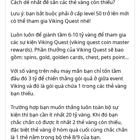
Cách dễ nhất để săn các thẻ vàng còn thiếu?
Lưu ý: bạn bắt buộc phải ở cấp level 50 trở lên mới
có thể tham gia Viking Quest nhé!
Luôn luôn để giành tầm 6-10 tỷ vàng để tham gia
các sự kiện Viking Quest (viking quest coin master
rewards). Phần thưởng của Viking Quest sẽ bao
gồm: spins, gold, golden cards, chest, pets point…
Với số vàng trên nếu may mắn bạn chỉ tốn tầm
đâu đó 3 tỷ để chiến thắng gói quả ở giữa event
Viking và đó là gói quà chứa 1 trong các thẻ vàng
bạn thiếu.
Trường hợp bạn muốn thắng luôn toàn bộ sự
kiện thì bạn cần ít nhất 20 tỷ vàng. Khi đó bạn
chắc chắn có được ít nhất 2 thẻ vàng còn thiếu,
đặc biệt thẻ vàng ở hòm quà cuối cùng chắc chắn
là 1 thẻ nằm trong bộ thẻ 8/9 của bạn.