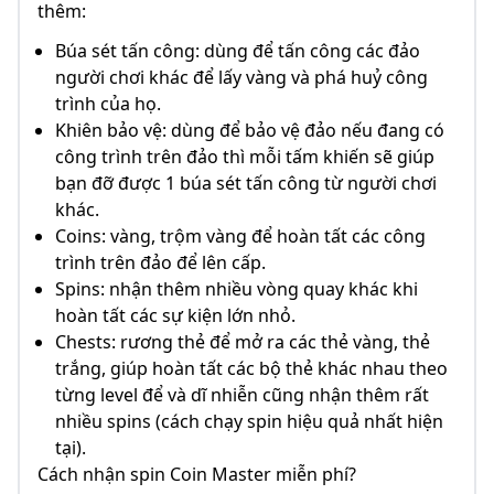
thêm:
Búa sét tấn công: dùng để tấn công các đảo
người chơi khác để lấy vàng và phá huỷ công
trình của họ.
Khiên bảo vệ: dùng để bảo vệ đảo nếu đang có
công trình trên đảo thì mỗi tấm khiến sẽ giúp
bạn đỡ được 1 búa sét tấn công từ người chơi
khác.
Coins: vàng, trộm vàng để hoàn tất các công
trình trên đảo để lên cấp.
Spins: nhận thêm nhiều vòng quay khác khi
hoàn tất các sự kiện lớn nhỏ.
Chests: rương thẻ để mở ra các thẻ vàng, thẻ
trắng, giúp hoàn tất các bộ thẻ khác nhau theo
từng level để và dĩ nhiễn cũng nhận thêm rất
nhiều spins (cách chạy spin hiệu quả nhất hiện
tại).
Cách nhận spin Coin Master miễn phí?