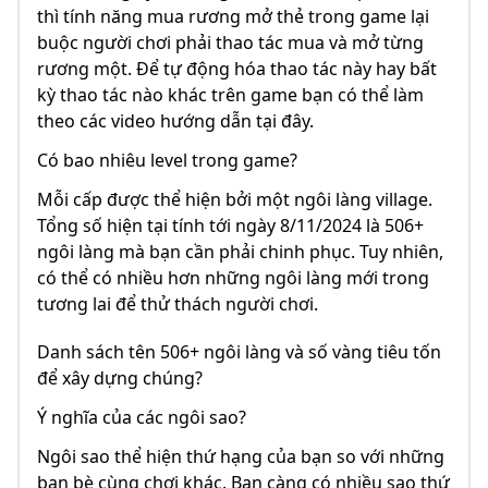
thì tính năng mua rương mở thẻ trong game lại
buộc người chơi phải thao tác mua và mở từng
rương một. Để tự động hóa thao tác này hay bất
kỳ thao tác nào khác trên game bạn có thể làm
theo các video hướng dẫn tại đây.
Có bao nhiêu level trong game?
Mỗi cấp được thể hiện bởi một ngôi làng village.
Tổng số hiện tại tính tới ngày 8/11/2024 là 506+
ngôi làng mà bạn cần phải chinh phục. Tuy nhiên,
có thể có nhiều hơn những ngôi làng mới trong
tương lai để thử thách người chơi.
Danh sách tên 506+ ngôi làng và số vàng tiêu tốn
để xây dựng chúng?
Ý nghĩa của các ngôi sao?
Ngôi sao thể hiện thứ hạng của bạn so với những
bạn bè cùng chơi khác. Bạn càng có nhiều sao thứ