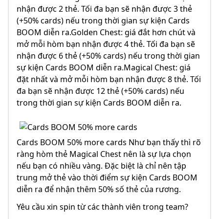
nhận được 2 thẻ. Tối đa bạn sẽ nhận được 3 thẻ
(+50% cards) nếu trong thời gian sự kiện Cards
BOOM diễn ra.Golden Chest: giá đắt hơn chút và
mở mỗi hòm bạn nhận được 4 thẻ. Tối đa bạn sẽ
nhận được 6 thẻ (+50% cards) nếu trong thời gian
sự kiện Cards BOOM diễn ra.Magical Chest: giá
đặt nhất và mở mỗi hòm bạn nhận được 8 thẻ. Tối
đa bạn sẽ nhận được 12 thẻ (+50% cards) nếu
trong thời gian sự kiện Cards BOOM diễn ra.
Cards BOOM 50% more cards Như bạn thấy thì rõ
ràng hòm thẻ Magical Chest nên là sự lựa chọn
nếu bạn có nhiều vàng. Đặc biệt là chỉ nên tập
trung mở thẻ vào thời điểm sự kiện Cards BOOM
diễn ra để nhận thêm 50% số thẻ của rương.
Yêu cầu xin spin từ các thành viên trong team?