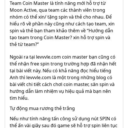
Team Coin Master là tính năng mới hỗ trợ từ
Moon Active, qua team các thành viên trong
nhóm có thể xin/ tặng spin và thẻ cho nhau. Để
hiểu rõ về phần này cũng như cách tạo team, xin
spin và thẻ bạn tham khảo thêm về “Hướng dẫn
tạo team trong Coin Master? xin hỗ trợ spin và
thẻ từ team?”
Ngoài ra tại levvvle.com coin master bạn cũng có
thể nhận free spin trong trường hợp đã nhận hết
tại bài viết này. Nếu có khả năng đọc hiểu tiếng
Anh thì levvvle.com là một trong những blog có
bài viết chi tiết cách chơi coin master, săn spin và
hướng dẫn làm nhiệm vụ hiệu quả mà bạn nên
tìm hiểu.
Tự động mua rương thẻ trắng
Nếu như tính năng tấn công sử dụng nút SPIN có
thể ấn vài giây sau đó game sẽ hỗ trợ spin liên tục