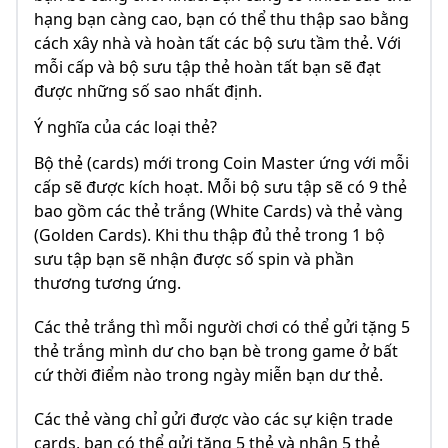
hạng bạn càng cao, bạn có thể thu thập sao bằng
cách xây nhà và hoàn tất các bộ sưu tầm thẻ. Với
mỗi cấp và bộ sưu tập thẻ hoàn tất bạn sẽ đạt
được những số sao nhất định.
Ý nghĩa của các loại thẻ?
Bộ thẻ (cards) mới trong Coin Master ứng với mỗi
cấp sẽ được kích hoạt. Mỗi bộ sưu tập sẽ có 9 thẻ
bao gồm các thẻ trắng (White Cards) và thẻ vàng
(Golden Cards). Khi thu thập đủ thẻ trong 1 bộ
sưu tập bạn sẽ nhận được số spin và phần
thương tương ứng.
Các thẻ trắng thì mỗi người chơi có thể gửi tặng 5
thẻ trắng mình dư cho bạn bè trong game ở bất
cứ thời điểm nào trong ngày miễn bạn dư thẻ.
Các thẻ vàng chỉ gửi được vào các sự kiện trade
cards, bạn có thể gửi tặng 5 thẻ và nhận 5 thẻ