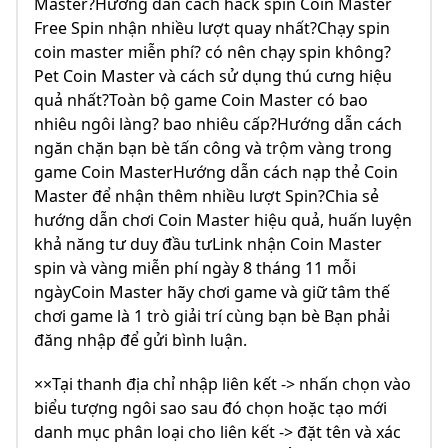
Master?Hướng dẫn cách hack spin Coin Master
Free Spin nhận nhiều lượt quay nhất?Chạy spin
coin master miễn phí? có nên chạy spin không?
Pet Coin Master và cách sử dụng thú cưng hiệu
quả nhất?Toàn bộ game Coin Master có bao
nhiêu ngôi làng? bao nhiêu cấp?Hướng dẫn cách
ngăn chặn bạn bè tấn công và trộm vàng trong
game Coin MasterHướng dẫn cách nạp thẻ Coin
Master để nhận thêm nhiều lượt Spin?Chia sẻ
hướng dẫn chơi Coin Master hiệu quả, huấn luyện
khả năng tư duy đầu tưLink nhận Coin Master
spin và vàng miễn phí ngày 8 tháng 11 mỗi
ngàyCoin Master hãy chơi game và giữ tâm thế
chơi game là 1 trò giải trí cùng bạn bè Bạn phải
đăng nhập để gửi bình luận.
××Tại thanh địa chỉ nhập liên kết -> nhấn chọn vào
biểu tượng ngôi sao sau đó chọn hoặc tạo mới
danh mục phân loại cho liên kết -> đặt tên và xác