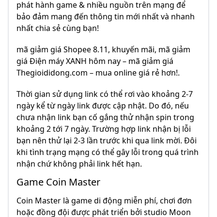
phát hành game & nhiều nguồn trên mạng để
bảo đảm mang đến thông tin mới nhất và nhanh
nhất chia sẻ cùng bạn!
mã giảm giá Shopee 8.11, khuyến mãi, mã giảm
giá Điện máy XANH hôm nay – mã giảm giá
Thegioididong.com – mua online giá rẻ hơn!.
Thời gian sử dụng link có thể rơi vào khoảng 2-7
ngày kể từ ngày link được cập nhật. Do đó, nếu
chưa nhận link bạn cố gắng thử nhận spin trong
khoảng 2 tới 7 ngày. Trường hợp link nhận bị lỗi
bạn nên thử lại 2-3 lần trước khi qua link mời. Đôi
khi tình trạng mạng có thể gây lỗi trong quá trình
nhận chứ không phải link hết hạn.
Game Coin Master
Coin Master là game di động miễn phí, chơi đơn
hoặc đồng đội được phát triển bởi studio Moon