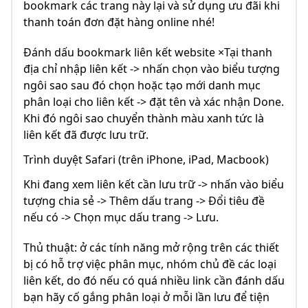
bookmark các trang này lại và sử dụng ưu đãi khi
thanh toán đơn đặt hàng online nhé!
Đánh dấu bookmark liên kết website ×Tại thanh
địa chỉ nhập liên kết -> nhấn chọn vào biểu tượng
ngôi sao sau đó chọn hoặc tạo mới danh mục
phân loại cho liên kết -> đặt tên và xác nhận Done.
Khi đó ngôi sao chuyển thành màu xanh tức là
liên kết đã được lưu trữ.
Trình duyệt Safari (trên iPhone, iPad, Macbook)
Khi đang xem liên kết cần lưu trữ -> nhấn vào biểu
tượng chia sẻ -> Thêm dấu trang -> Đổi tiêu đề
nếu có -> Chọn mục dấu trang -> Lưu.
Thủ thuật: ở các tính năng mở rộng trên các thiết
bị có hỗ trợ việc phân mục, nhóm chủ đề các loại
liên kết, do đó nếu có quá nhiều link cần đánh dấu
bạn hãy cố gắng phân loại ở mỗi lần lưu để tiện